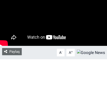
Bize ulaşın
İletişim/Künye
Yaşam
Gözden Kaçmasın
Paylaş
-
+
A
A
İletişim (Künye)