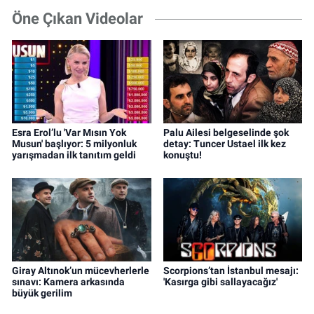
Öne Çıkan Videolar
Esra Erol’lu 'Var Mısın Yok
Palu Ailesi belgeselinde şok
Musun' başlıyor: 5 milyonluk
detay: Tuncer Ustael ilk kez
yarışmadan ilk tanıtım geldi
konuştu!
Giray Altınok’un mücevherlerle
Scorpions’tan İstanbul mesajı:
sınavı: Kamera arkasında
'Kasırga gibi sallayacağız'
büyük gerilim