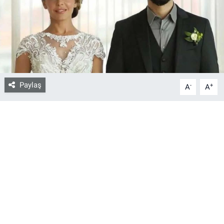
Bize ulaşın
İletişim/Künye
Yaşam
Paylaş
-
+
A
A
Gözden Kaçmasın
İletişim (Künye)