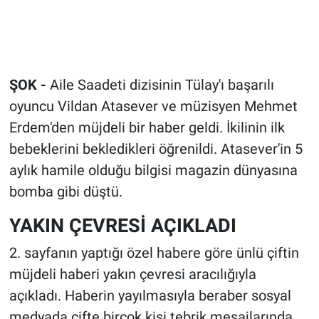
ŞOK -
Aile Saadeti dizisinin Tülay'ı başarılı
oyuncu Vildan Atasever ve müzisyen Mehmet
Erdem'den müjdeli bir haber geldi. İkilinin ilk
bebeklerini bekledikleri öğrenildi. Atasever'in 5
aylık hamile olduğu bilgisi magazin dünyasına
bomba gibi düştü.
YAKIN ÇEVRESİ AÇIKLADI
2. sayfanın yaptığı özel habere göre ünlü çiftin
müjdeli haberi yakın çevresi aracılığıyla
açıkladı. Haberin yayılmasıyla beraber sosyal
medyada çifte birçok kişi tebrik mesajlarında