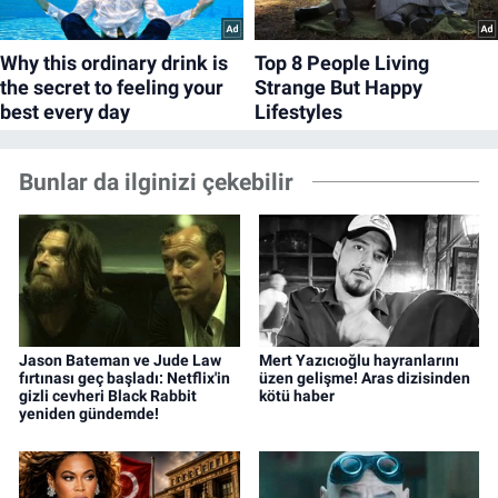
Bunlar da ilginizi çekebilir
Jason Bateman ve Jude Law
Mert Yazıcıoğlu hayranlarını
fırtınası geç başladı: Netflix'in
üzen gelişme! Aras dizisinden
gizli cevheri Black Rabbit
kötü haber
yeniden gündemde!