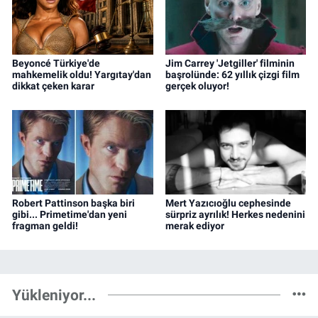
Beyoncé Türkiye'de
Jim Carrey 'Jetgiller' filminin
mahkemelik oldu! Yargıtay'dan
başrolünde: 62 yıllık çizgi film
dikkat çeken karar
gerçek oluyor!
Robert Pattinson başka biri
Mert Yazıcıoğlu cephesinde
gibi... Primetime'dan yeni
sürpriz ayrılık! Herkes nedenini
fragman geldi!
merak ediyor
Yükleniyor...