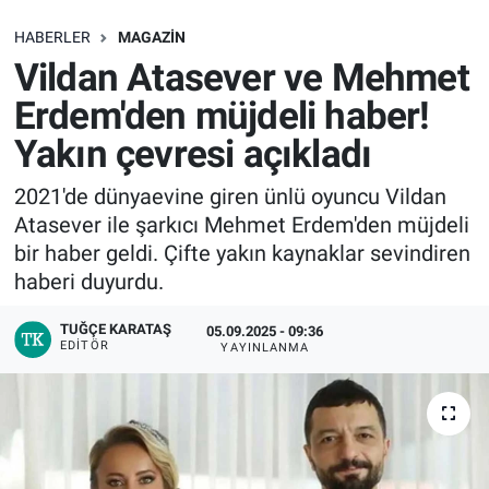
SAĞLIK
HABERLER
MAGAZIN
Vildan Atasever ve Mehmet
EKONOMİ
Erdem'den müjdeli haber!
Yakın çevresi açıkladı
EĞİTİM
2021'de dünyaevine giren ünlü oyuncu Vildan
ÖZEL HABER
Atasever ile şarkıcı Mehmet Erdem'den müjdeli
bir haber geldi. Çifte yakın kaynaklar sevindiren
Keşfet
haberi duyurdu.
ASTROLOJİ
TUĞÇE KARATAŞ
05.09.2025 - 09:36
EDITÖR
YAYINLANMA
MANŞET
RESMİ İLANLAR
İLAN