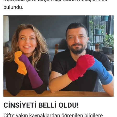
bulundu.
CİNSİYETİ BELLİ OLDU!
Çifte yakın kaynaklardan öğrenilen bilgilere