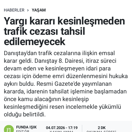
SAĞLIK
HABERLER
YAŞAM
Yargı kararı kesinleşmeden
EKONOMİ
trafik cezası tahsil
edilemeyecek
EĞİTİM
Danıştay'dan trafik cezalarına ilişkin emsal
ÖZEL HABER
karar geldi. Danıştay 8. Dairesi, itiraz süreci
devam eden ve kesinleşmeyen idari para
Keşfet
cezası için ödeme emri düzenlenmesini hukuka
aykırı buldu. Resmi Gazete'de yayımlanan
ASTROLOJİ
kararda, idarenin tahsilat işlemine başlamadan
önce kamu alacağının kesinleşip
MANŞET
kesinleşmediğini resen incelemekle yükümlü
olduğu belirtildi.
RESMİ İLANLAR
FUNDA IŞIK
04.07.2026 - 17:19
2 DK
İLAN
EDITÖR