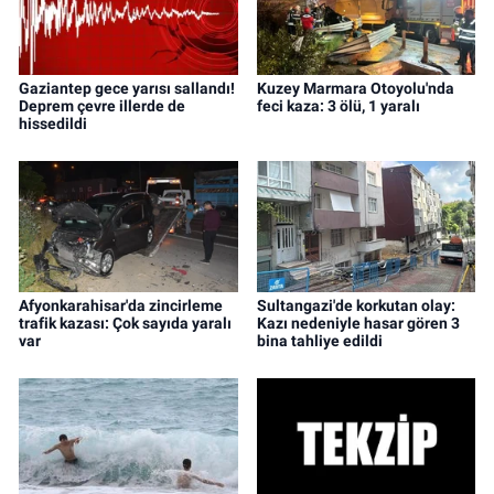
Gaziantep gece yarısı sallandı!
Kuzey Marmara Otoyolu'nda
Deprem çevre illerde de
feci kaza: 3 ölü, 1 yaralı
hissedildi
Afyonkarahisar'da zincirleme
Sultangazi'de korkutan olay:
trafik kazası: Çok sayıda yaralı
Kazı nedeniyle hasar gören 3
var
bina tahliye edildi