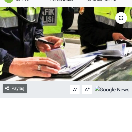
YAYINLANMA
OKUNMA SÜRESI
Bize ulaşın
İletişim/Künye
Yaşam
Gözden Kaçmasın
İletişim (Künye)
Paylaş
-
+
A
A