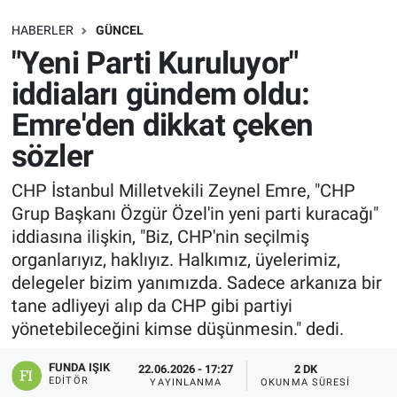
SAĞLIK
HABERLER
GÜNCEL
"Yeni Parti Kuruluyor"
EKONOMİ
iddiaları gündem oldu:
Emre'den dikkat çeken
EĞİTİM
sözler
ÖZEL HABER
CHP İstanbul Milletvekili Zeynel Emre, "CHP
Grup Başkanı Özgür Özel'in yeni parti kuracağı"
Keşfet
iddiasına ilişkin, "Biz, CHP'nin seçilmiş
ASTROLOJİ
organlarıyız, haklıyız. Halkımız, üyelerimiz,
delegeler bizim yanımızda. Sadece arkanıza bir
MANŞET
tane adliyeyi alıp da CHP gibi partiyi
yönetebileceğini kimse düşünmesin." dedi.
RESMİ İLANLAR
FUNDA IŞIK
22.06.2026 - 17:27
2 DK
EDITÖR
YAYINLANMA
OKUNMA SÜRESI
İLAN