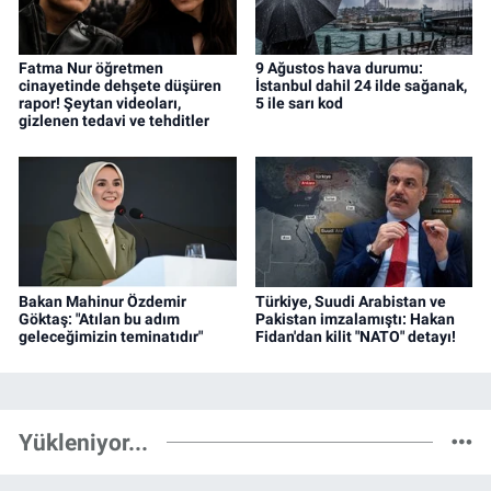
Fatma Nur öğretmen
9 Ağustos hava durumu:
cinayetinde dehşete düşüren
İstanbul dahil 24 ilde sağanak,
rapor! Şeytan videoları,
5 ile sarı kod
gizlenen tedavi ve tehditler
Bakan Mahinur Özdemir
Türkiye, Suudi Arabistan ve
Göktaş: "Atılan bu adım
Pakistan imzalamıştı: Hakan
geleceğimizin teminatıdır"
Fidan'dan kilit "NATO" detayı!
Yükleniyor...