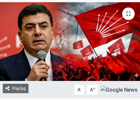
Bize ulaşın
İletişim/Künye
Yaşam
Gözden Kaçmasın
İletişim (Künye)
Paylaş
-
+
A
A