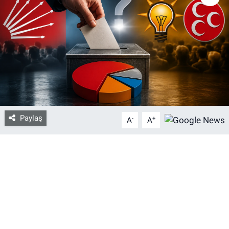
Bize ulaşın
İletişim/Künye
Yaşam
Gözden Kaçmasın
Paylaş
-
+
A
A
İletişim (Künye)