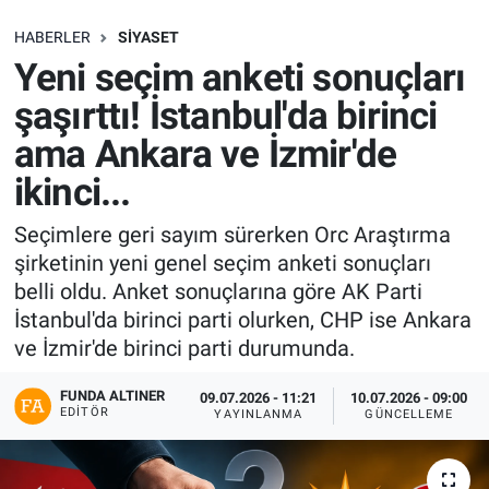
SAĞLIK
HABERLER
SIYASET
Yeni seçim anketi sonuçları
EKONOMİ
şaşırttı! İstanbul'da birinci
ama Ankara ve İzmir'de
EĞİTİM
ikinci...
ÖZEL HABER
Seçimlere geri sayım sürerken Orc Araştırma
şirketinin yeni genel seçim anketi sonuçları
Keşfet
belli oldu. Anket sonuçlarına göre AK Parti
ASTROLOJİ
İstanbul'da birinci parti olurken, CHP ise Ankara
ve İzmir'de birinci parti durumunda.
MANŞET
FUNDA ALTINER
09.07.2026 - 11:21
10.07.2026 - 09:00
EDITÖR
YAYINLANMA
GÜNCELLEME
RESMİ İLANLAR
İLAN