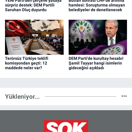
YENİ Parti'den çerçeve yasaya
Butlan sonrası CHP’de arınma
sürpriz destek: DEM Partili
hamlesi: Soruşturma olmayan
Saruhan Oluç duyurdu
belediyeler de denetlenecek
Terörsüz Türkiye teklifi
DEM Parti'de kurultay hesabı!
komisyondan geçti: 12
Şamil Tayyar hangi isimlerin
maddede neler var?
gideceğini açıkladı
Yükleniyor...