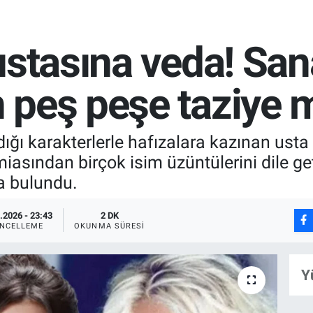
ustasına veda! San
peş peşe taziye m
ğı karakterlerle hafızalara kazınan usta 
iasından birçok isim üzüntülerini dile ge
a bulundu.
.2026 - 23:43
2 DK
NCELLEME
OKUNMA SÜRESI
Y