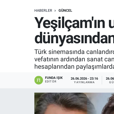
SAĞLIK
HABERLER
GÜNCEL
Yeşilçam'ın 
EKONOMİ
dünyasından 
EĞİTİM
ÖZEL HABER
Türk sinemasında canlandırdı
vefatının ardından sanat cam
Keşfet
hesaplarından paylaşımlard
ASTROLOJİ
FUNDA IŞIK
26.06.2026 - 23:16
26.06
EDITÖR
YAYINLANMA
GÜ
MANŞET
RESMİ İLANLAR
İLAN