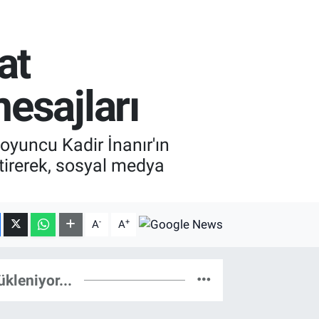
at
esajları
oyuncu Kadir İnanır'ın
tirerek, sosyal medya
-
+
A
A
ükleniyor...