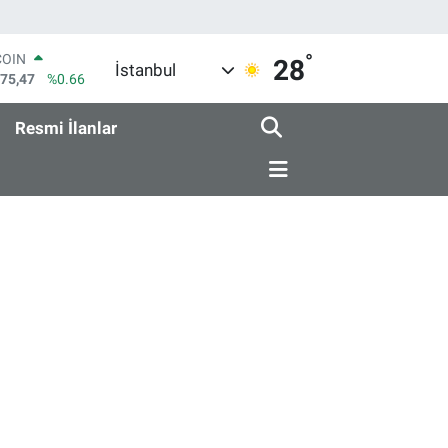
COIN
°
28
İstanbul
475,47
%0.66
LAR
5986
%0.06
Resmi İlanlar
RO
0700
%0.1
RLİN
2438
%0.21
M ALTIN
8.23
%0.39
T100
703
%0