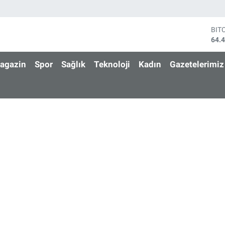
BIT
64.
DO
47,
agazin
Spor
Sağlık
Teknoloji
Kadın
Gazetelerimiz
EU
55,
STE
64,
GRA
651
BİS
13.