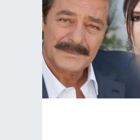
Bize ulaşın
İletişim/Künye
Yaşam
Gözden Kaçmasın
İletişim (Künye)