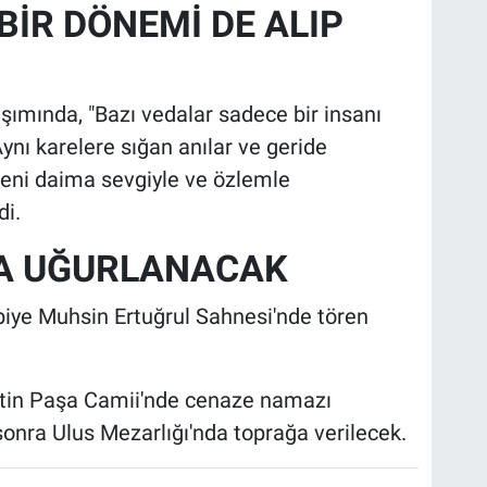
BİR DÖNEMİ DE ALIP
ımında, "Bazı vedalar sadece bir insanı
Aynı karelere sığan anılar ve geride
 Seni daima sevgiyle ve özlemle
di.
A UĞURLANACAK
rbiye Muhsin Ertuğrul Sahnesi'nde tören
ttin Paşa Camii'nde cenaze namazı
sonra Ulus Mezarlığı'nda toprağa verilecek.