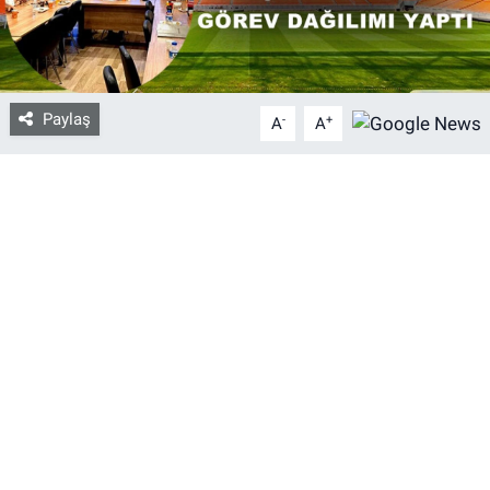
Bize ulaşın
İletişim/Künye
Paylaş
-
+
A
A
Yaşam
Gözden Kaçmasın
İletişim (Künye)