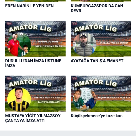
EREN NARİN’LE YENİDEN
KUMBURGAZSPOR’DA CAN
DEVRİ
DUDULLU’DAN İMZA ÜSTÜNE
AYAZAĞA TANIŞ’A EMANET
İMZA
MUSTAFA YİĞİT YILMAZSOY
Küçükçekmece’ye taze kan
ÇANTA’YA İMZA ATTI