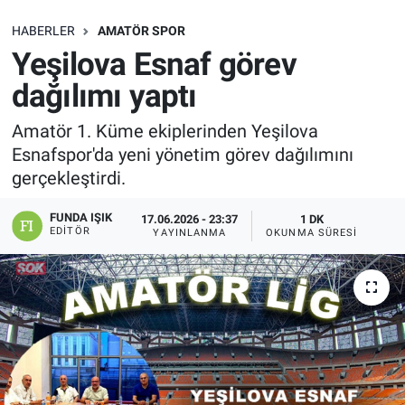
SAĞLIK
HABERLER
AMATÖR SPOR
Yeşilova Esnaf görev
EKONOMİ
dağılımı yaptı
EĞİTİM
Amatör 1. Küme ekiplerinden Yeşilova
Esnafspor'da yeni yönetim görev dağılımını
ÖZEL HABER
gerçekleştirdi.
Keşfet
FUNDA IŞIK
17.06.2026 - 23:37
1 DK
EDITÖR
YAYINLANMA
OKUNMA SÜRESI
ASTROLOJİ
MANŞET
RESMİ İLANLAR
İLAN