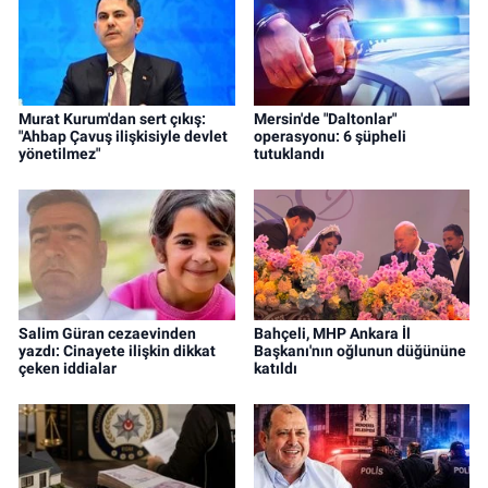
Murat Kurum'dan sert çıkış:
Mersin'de "Daltonlar"
"Ahbap Çavuş ilişkisiyle devlet
operasyonu: 6 şüpheli
yönetilmez"
tutuklandı
Salim Güran cezaevinden
Bahçeli, MHP Ankara İl
yazdı: Cinayete ilişkin dikkat
Başkanı'nın oğlunun düğününe
çeken iddialar
katıldı