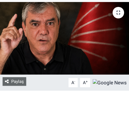
Bize ulaşın
İletişim/Künye
Yaşam
Gözden Kaçmasın
İletişim (Künye)
Paylaş
-
+
A
A