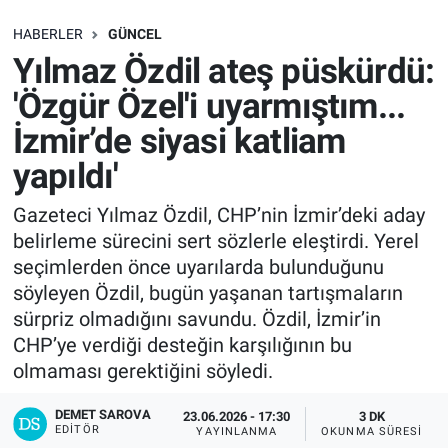
SAĞLIK
HABERLER
GÜNCEL
Yılmaz Özdil ateş püskürdü:
EKONOMİ
'Özgür Özel'i uyarmıştım...
İzmir’de siyasi katliam
EĞİTİM
yapıldı'
ÖZEL HABER
Gazeteci Yılmaz Özdil, CHP’nin İzmir’deki aday
belirleme sürecini sert sözlerle eleştirdi. Yerel
Keşfet
seçimlerden önce uyarılarda bulunduğunu
ASTROLOJİ
söyleyen Özdil, bugün yaşanan tartışmaların
sürpriz olmadığını savundu. Özdil, İzmir’in
MANŞET
CHP’ye verdiği desteğin karşılığının bu
olmaması gerektiğini söyledi.
RESMİ İLANLAR
DEMET SAROVA
23.06.2026 - 17:30
3 DK
EDITÖR
YAYINLANMA
OKUNMA SÜRESI
İLAN