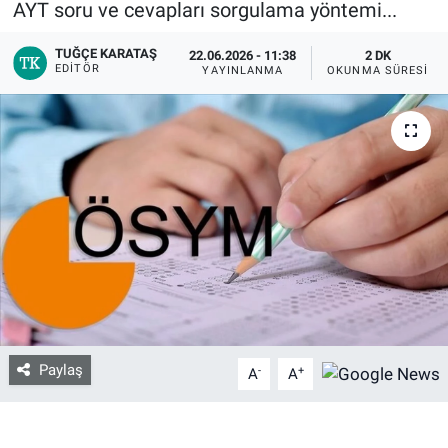
AYT soru ve cevapları sorgulama yöntemi...
Bize ulaşın
TUĞÇE KARATAŞ
22.06.2026 - 11:38
2 DK
EDITÖR
YAYINLANMA
OKUNMA SÜRESI
İletişim/Künye
Yaşam
Gözden Kaçmasın
İletişim (Künye)
Paylaş
-
+
A
A