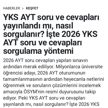
SAĞLIK
HABERLER
KEŞFET
YKS AYT soru ve cevapları
EKONOMİ
yayınlandı mı, nasıl
sorgulanır? İşte 2026 YKS
EĞİTİM
AYT soru ve cevapları
ÖZEL HABER
sorgulama yöntemi
Keşfet
2026 AYT soru cevapları yapılan sınavın
ardından merak ediliyor. Milyonlarca üniversite
ASTROLOJİ
öğrencisi adayı, 2026 AYT oturumunun
tamamlanmasının ardından heyecanla netlerini
MANŞET
öğrenmek ve soruların çözümlerini incelemek
amacıyla ÖSYM’nin resmi duyurusunu takip
RESMİ İLANLAR
ediyor. Peki YKS AYT soru ve cevapları
yayınlandı mı, nasıl sorgulanır? İşte 2026 YKS
İLAN