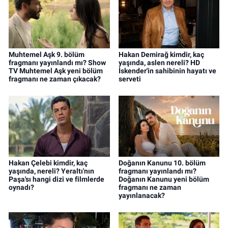
Muhtemel Aşk 9. bölüm
Hakan Demirağ kimdir, kaç
fragmanı yayınlandı mı? Show
yaşında, aslen nereli? HD
TV Muhtemel Aşk yeni bölüm
İskender'in sahibinin hayatı ve
fragmanı ne zaman çıkacak?
serveti
Hakan Çelebi kimdir, kaç
Doğanın Kanunu 10. bölüm
yaşında, nereli? Yeraltı'nın
fragmanı yayınlandı mı?
Paşa'sı hangi dizi ve filmlerde
Doğanın Kanunu yeni bölüm
oynadı?
fragmanı ne zaman
yayınlanacak?