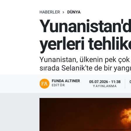
SAĞLIK
HABERLER
DÜNYA
Yunanistan'd
EKONOMİ
yerleri tehli
EĞİTİM
ÖZEL HABER
Yunanistan, ülkenin pek çok
sırada Selanik'te de bir yangı
Keşfet
FUNDA ALTINER
05.07.2026 - 11:38
ASTROLOJİ
EDITÖR
YAYINLANMA
MANŞET
RESMİ İLANLAR
İLAN