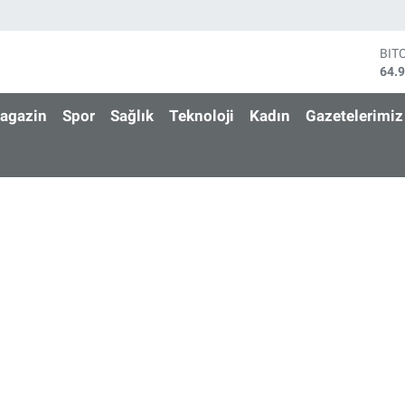
BIT
64.
DO
47,
agazin
Spor
Sağlık
Teknoloji
Kadın
Gazetelerimiz
EU
55,
STE
64,
GRA
652
BİS
13.