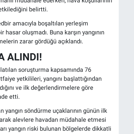
amanlı müdahale ederken, hava koşullarının
ilediğini belirtti.
tedbir amacıyla boşaltılan yerleşim
bir hasar oluşmadı. Buna karşın yangının
tmelerin zarar gördüğü açıklandı.
A ALINDI!
aşlatılan soruşturma kapsamında 76
İtfaiye yetkilileri, yangını başlattığından
ndığını ve ilk değerlendirmelere göre
de etti.
n yangın söndürme uçaklarının günün ilk
lanarak alevlere havadan müdahale etmesi
ları yangın riski bulunan bölgelerde dikkatli