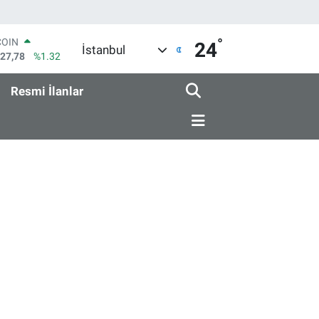
°
COIN
24
İstanbul
927,78
%1.32
LAR
5894
%0.08
Resmi İlanlar
RO
0398
%-0.02
RLİN
1581
%0.16
M ALTIN
7.85
%0.54
T100
703
%11