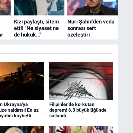
n Ukrayna'ya
Filipinler'de korkutan
üze saldırısı! En az
deprem! 6.3 büyüklüğünde
ayatını kaybetti
sallandı