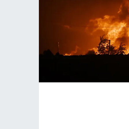
Bize ulaşın
İletişim/Künye
Yaşam
Gözden Kaçmasın
İletişim (Künye)