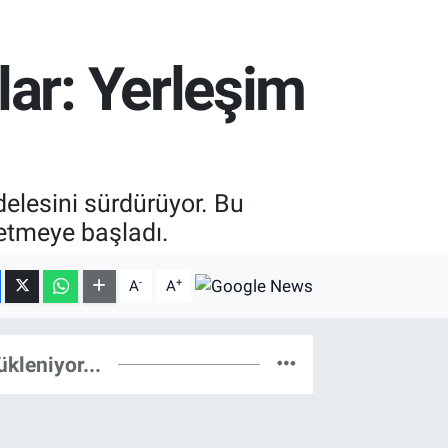
lar: Yerleşim
elesini sürdürüyor. Bu
t etmeye başladı.
-
+
A
A
ükleniyor...