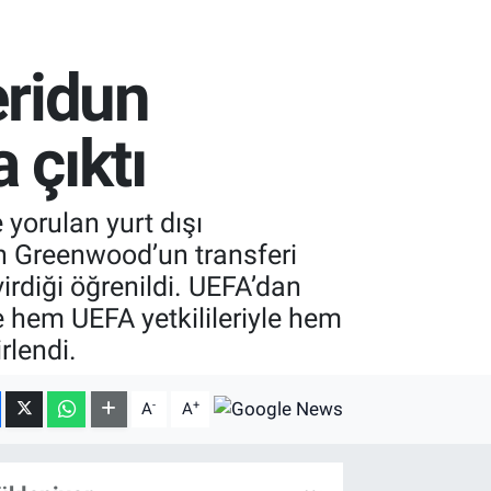
eridun
 çıktı
yorulan yurt dışı
on Greenwood’un transferi
virdiği öğrenildi. UEFA’dan
te hem UEFA yetkilileriyle hem
rlendi.
-
+
A
A