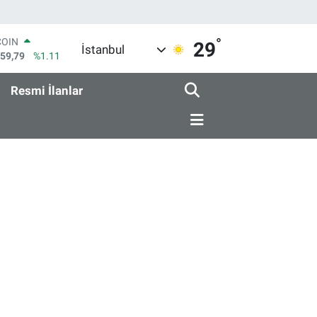
°
COIN
29
İstanbul
959,79
%1.11
LAR
7436
%0.18
Resmi İlanlar
RO
2510
%0.32
RLİN
4811
%0.38
M ALTIN
0.55
%0.03
T100
779
%-14