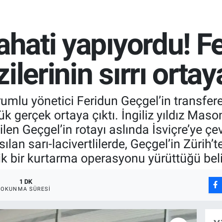
yahati yapıyordu! F
lerinin sırrı ortaya
mlu yönetici Feridun Geçgel’in transfere 
k gerçek ortaya çıktı. İngiliz yıldız Mas
dilen Geçgel’in rotayı aslında İsviçre’ye çe
ılan sarı-lacivertlilerde, Geçgel’in Zürih’
ik bir kurtarma operasyonu yürüttüğü beli
1 DK
OKUNMA SÜRESI