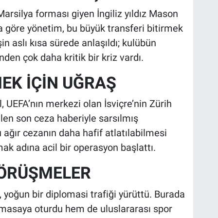
Marsilya forması giyen İngiliz yıldız Mason
a göre yönetim, bu büyük transferi bitirmek
n aslı kısa sürede anlaşıldı; kulübün
den çok daha kritik bir kriz vardı.
EK İÇİN UĞRAŞ
l, UEFA’nın merkezi olan İsviçre’nin Zürih
len son ceza haberiyle sarsılmış
ağır cezanın daha hafif atlatılabilmesi
ak adına acil bir operasyon başlattı.
GÖRÜŞMELER
yoğun bir diplomasi trafiği yürüttü. Burada
 masaya oturdu hem de uluslararası spor