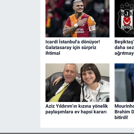
Icardi İstanbul'a dönüyor!
Beşiktaş'
Galatasaray için sürpriz
daha se
ihtimal
ağrıtmay
Aziz Yıldırım’ın kızına yönelik
Mourinho
paylaşımlara ev hapsi kararı
Brahim Di
bitirdi!