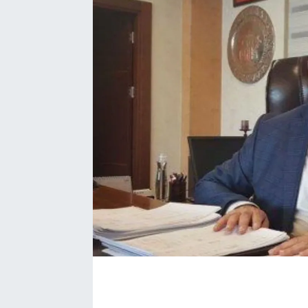
Bize ulaşın
İletişim/Künye
Yaşam
Gözden Kaçmasın
İletişim (Künye)