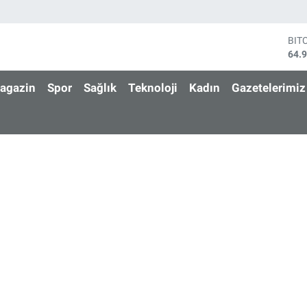
BIT
64.
DO
47,
agazin
Spor
Sağlık
Teknoloji
Kadın
Gazetelerimiz
EU
55,
STE
64,
GRA
666
BİS
13.