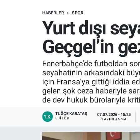
SAĞLIK
HABERLER
SPOR
Yurt dışı se
EKONOMİ
Geçgel’in gezi
EĞİTİM
ÖZEL HABER
Fenerbahçe’de futboldan soru
seyahatinin arkasındaki büyü
Keşfet
için Fransa’ya gittiği iddia e
gelen şok ceza haberiyle sars
ASTROLOJİ
de dev hukuk bürolarıyla krit
MANŞET
TUĞÇE KARATAŞ
07.07.2026 - 15:25
EDITÖR
YAYINLANMA
RESMİ İLANLAR
İLAN