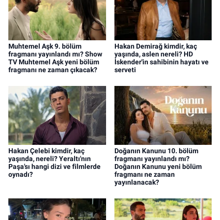
Muhtemel Aşk 9. bölüm
Hakan Demirağ kimdir, kaç
fragmanı yayınlandı mı? Show
yaşında, aslen nereli? HD
TV Muhtemel Aşk yeni bölüm
İskender'in sahibinin hayatı ve
fragmanı ne zaman çıkacak?
serveti
Hakan Çelebi kimdir, kaç
Doğanın Kanunu 10. bölüm
yaşında, nereli? Yeraltı'nın
fragmanı yayınlandı mı?
Paşa'sı hangi dizi ve filmlerde
Doğanın Kanunu yeni bölüm
oynadı?
fragmanı ne zaman
yayınlanacak?