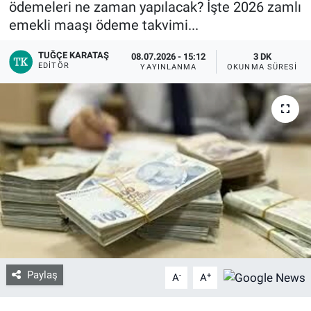
ödemeleri ne zaman yapılacak? İşte 2026 zamlı
emekli maaşı ödeme takvimi...
Bize ulaşın
TUĞÇE KARATAŞ
08.07.2026 - 15:12
3 DK
EDITÖR
İletişim/Künye
YAYINLANMA
OKUNMA SÜRESI
Yaşam
Gözden Kaçmasın
İletişim (Künye)
Paylaş
-
+
A
A