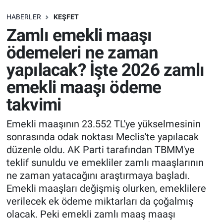
SAĞLIK
HABERLER
KEŞFET
Zamlı emekli maaşı
EKONOMİ
ödemeleri ne zaman
yapılacak? İşte 2026 zamlı
EĞİTİM
emekli maaşı ödeme
ÖZEL HABER
takvimi
Keşfet
Emekli maaşının 23.552 TL'ye yükselmesinin
sonrasında odak noktası Meclis'te yapılacak
ASTROLOJİ
düzenle oldu. AK Parti tarafından TBMM'ye
teklif sunuldu ve emekliler zamlı maaşlarının
MANŞET
ne zaman yatacağını araştırmaya başladı.
Emekli maaşları değişmiş olurken, emeklilere
RESMİ İLANLAR
verilecek ek ödeme miktarları da çoğalmış
olacak. Peki emekli zamlı maaş maaşı
İLAN