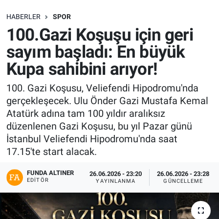
SAĞLIK
HABERLER
SPOR
100.Gazi Koşuşu için geri
EKONOMİ
sayım başladı: En büyük
Kupa sahibini arıyor!
EĞİTİM
100. Gazi Koşusu, Veliefendi Hipodromu'nda
ÖZEL HABER
gerçekleşecek. Ulu Önder Gazi Mustafa Kemal
Atatürk adına tam 100 yıldır aralıksız
Keşfet
düzenlenen Gazi Koşusu, bu yıl Pazar günü
İstanbul Veliefendi Hipodromu'nda saat
ASTROLOJİ
17.15'te start alacak.
MANŞET
FUNDA ALTINER
26.06.2026 - 23:20
26.06.2026 - 23:28
EDITÖR
YAYINLANMA
GÜNCELLEME
RESMİ İLANLAR
İLAN