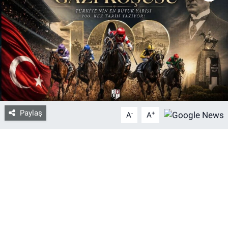
Bize ulaşın
İletişim/Künye
Yaşam
Gözden Kaçmasın
Paylaş
-
+
A
A
İletişim (Künye)