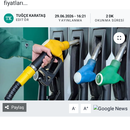
fiyatları...
Bize ulaşın
TUĞÇE KARATAŞ
29.06.2026 - 16:21
2 DK
EDITÖR
YAYINLANMA
OKUNMA SÜRESI
İletişim/Künye
Yaşam
Gözden Kaçmasın
İletişim (Künye)
Paylaş
-
+
A
A