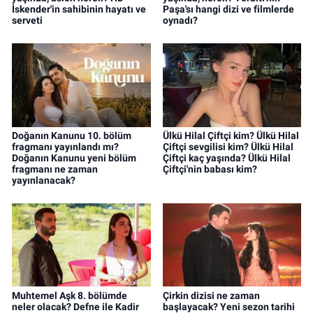
İskender'in sahibinin hayatı ve
Paşa'sı hangi dizi ve filmlerde
serveti
oynadı?
Doğanın Kanunu 10. bölüm
Ülkü Hilal Çiftçi kim? Ülkü Hilal
fragmanı yayınlandı mı?
Çiftçi sevgilisi kim? Ülkü Hilal
Doğanın Kanunu yeni bölüm
Çiftçi kaç yaşında? Ülkü Hilal
fragmanı ne zaman
Çiftçi'nin babası kim?
yayınlanacak?
Muhtemel Aşk 8. bölümde
Çirkin dizisi ne zaman
neler olacak? Defne ile Kadir
başlayacak? Yeni sezon tarihi