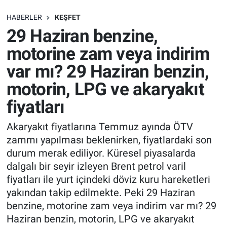
SAĞLIK
HABERLER
KEŞFET
29 Haziran benzine,
EKONOMİ
motorine zam veya indirim
var mı? 29 Haziran benzin,
EĞİTİM
motorin, LPG ve akaryakıt
ÖZEL HABER
fiyatları
Keşfet
Akaryakıt fiyatlarına Temmuz ayında ÖTV
zammı yapılması beklenirken, fiyatlardaki son
ASTROLOJİ
durum merak ediliyor. Küresel piyasalarda
dalgalı bir seyir izleyen Brent petrol varil
MANŞET
fiyatları ile yurt içindeki döviz kuru hareketleri
yakından takip edilmekte. Peki 29 Haziran
RESMİ İLANLAR
benzine, motorine zam veya indirim var mı? 29
Haziran benzin, motorin, LPG ve akaryakıt
İLAN