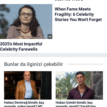
Bunlar da ilginizi çekebilir
Hakan Demirağ kimdir, kaç
Hakan Çelebi kimdir, kaç
yaşında, aslen nereli? HD
yaşında, nereli? Yeraltı'nın