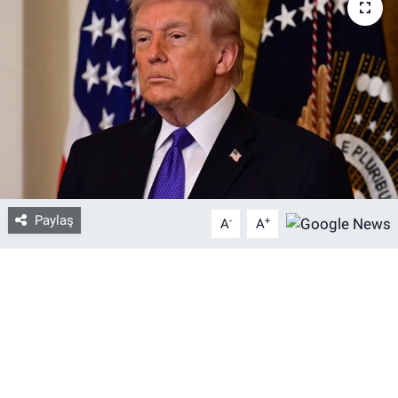
Bize ulaşın
İletişim/Künye
Yaşam
Gözden Kaçmasın
Paylaş
İletişim (Künye)
-
+
A
A