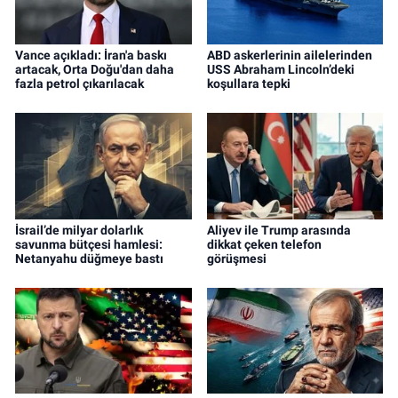
Vance açıkladı: İran'a baskı
ABD askerlerinin ailelerinden
artacak, Orta Doğu'dan daha
USS Abraham Lincoln’deki
fazla petrol çıkarılacak
koşullara tepki
İsrail’de milyar dolarlık
Aliyev ile Trump arasında
savunma bütçesi hamlesi:
dikkat çeken telefon
Netanyahu düğmeye bastı
görüşmesi