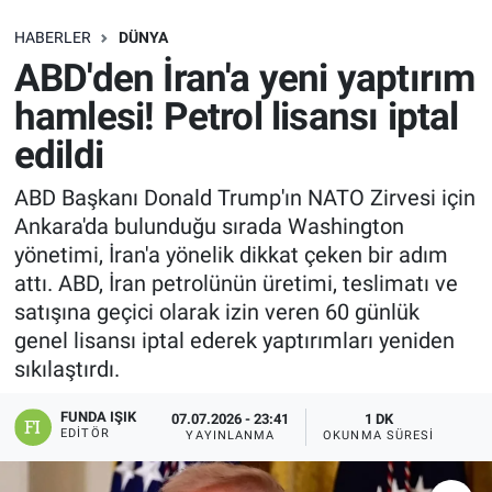
SAĞLIK
HABERLER
DÜNYA
ABD'den İran'a yeni yaptırım
EKONOMİ
hamlesi! Petrol lisansı iptal
edildi
EĞİTİM
ABD Başkanı Donald Trump'ın NATO Zirvesi için
ÖZEL HABER
Ankara'da bulunduğu sırada Washington
yönetimi, İran'a yönelik dikkat çeken bir adım
Keşfet
attı. ABD, İran petrolünün üretimi, teslimatı ve
satışına geçici olarak izin veren 60 günlük
ASTROLOJİ
genel lisansı iptal ederek yaptırımları yeniden
sıkılaştırdı.
MANŞET
FUNDA IŞIK
07.07.2026 - 23:41
1 DK
RESMİ İLANLAR
EDITÖR
YAYINLANMA
OKUNMA SÜRESI
İLAN