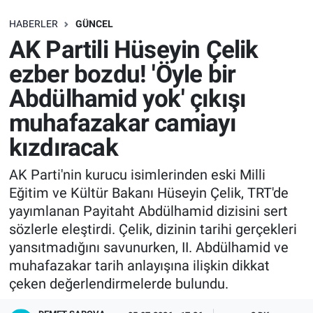
SAĞLIK
HABERLER
GÜNCEL
AK Partili Hüseyin Çelik
EKONOMİ
ezber bozdu! 'Öyle bir
Abdülhamid yok' çıkışı
EĞİTİM
muhafazakar camiayı
ÖZEL HABER
kızdıracak
Keşfet
AK Parti'nin kurucu isimlerinden eski Milli
Eğitim ve Kültür Bakanı Hüseyin Çelik, TRT'de
ASTROLOJİ
yayımlanan Payitaht Abdülhamid dizisini sert
sözlerle eleştirdi. Çelik, dizinin tarihi gerçekleri
MANŞET
yansıtmadığını savunurken, II. Abdülhamid ve
muhafazakar tarih anlayışına ilişkin dikkat
RESMİ İLANLAR
çeken değerlendirmelerde bulundu.
İLAN