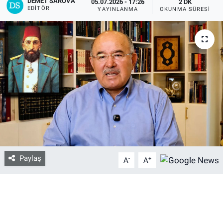
DEMET SAROVA
05.07.2026 - 17:26
2 DK
EDITÖR
YAYINLANMA
OKUNMA SÜRESI
Bize ulaşın
İletişim/Künye
Yaşam
Gözden Kaçmasın
İletişim (Künye)
Paylaş
-
+
A
A