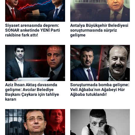
Siyaset arenasında deprem:
Antalya Büyükşehir Belediyesi
SONAR anketinde YENİ Parti
soruşturmasında sürpriz
rakibine fark attı!
gelişme
Aziz İhsan Aktaş davasında
Soruşturmada bomba gelişme:
gelişme: Avcılar Belediye
Veli Ağbaba’nın Ağabeyi Hür
Başkanı Çaykara için tahliye
Ağbaba tutuklandı!
kararı