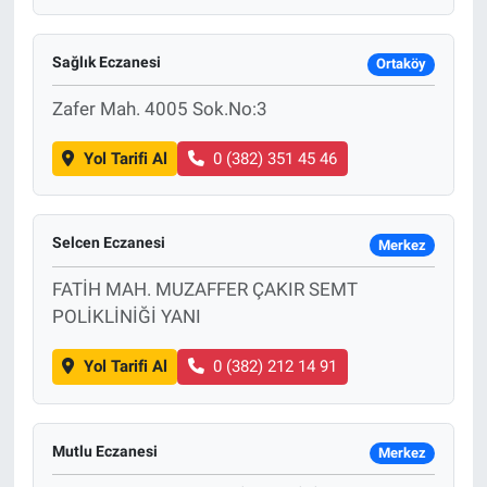
Bize ulaşın
Sağlık Eczanesi
Ortaköy
İletişim/Künye
Zafer Mah. 4005 Sok.No:3
Yol Tarifi Al
0 (382) 351 45 46
Yaşam
Gözden Kaçmasın
Selcen Eczanesi
Merkez
İletişim (Künye)
FATİH MAH. MUZAFFER ÇAKIR SEMT
POLİKLİNİĞİ YANI
Yol Tarifi Al
0 (382) 212 14 91
Mutlu Eczanesi
Merkez