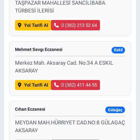
TAŞPAZAR MAHALLESİ SANCİLİBABA
TÜRBESİ İLERİSİ
Yol Tarifi Al
0 (382) 213 52 64
Mehmet Sevgı Eczanesi
Eskil
Merkez Mah. Aksaray Cad. No:34 A ESKIL
AKSARAY
Yol Tarifi Al
0 (382) 411 44 55
Cıhan Eczanesi
Gülağaç
MEYDAN MAH.HÜRRIYET CAD.NO:8 GÜLAGAÇ
AKSARAY