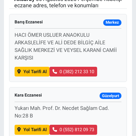
eczane adres, telefon ve konumları
SAĞLIK
Barış Eczanesi
Merkez
EKONOMİ
HACI ÖMER USLUER ANAOKULU
EĞİTİM
ARKASI,ELİFE VE ALİ DEDE BİLGİÇ AİLE
SAĞLIK MERKEZİ VE VEYSEL KARANİ CAMİİ
ÖZEL HABER
KARŞISI
Yol Tarifi Al
0 (382) 212 33 10
Keşfet
ASTROLOJİ
Kara Eczanesi
Güzelyurt
MANŞET
Yukarı Mah. Prof. Dr. Necdet Sağlam Cad.
No:28 B
RESMİ İLANLAR
Yol Tarifi Al
0 (552) 812 09 73
İLAN