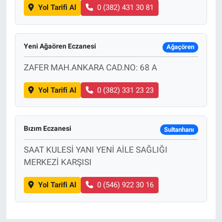
Yol Tarifi Al
0 (382) 431 30 81
Yeni Ağaören Eczanesi
Ağaçören
ZAFER MAH.ANKARA CAD.NO: 68 A
Yol Tarifi Al
0 (382) 331 23 23
Bızım Eczanesi
Sultanhanı
SAAT KULESİ YANI YENİ AİLE SAĞLIĞI
MERKEZİ KARŞISI
Yol Tarifi Al
0 (546) 922 30 16