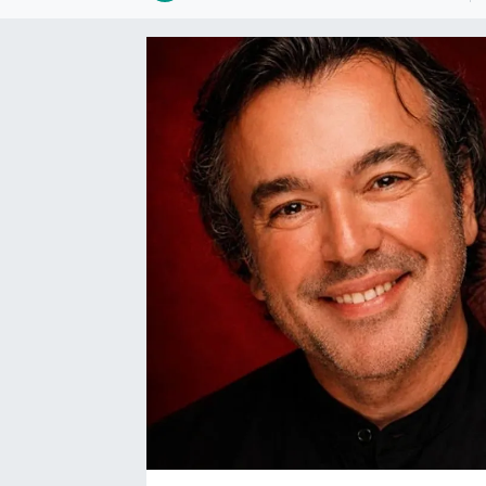
Bize ulaşın
İletişim/Künye
Yaşam
Gözden Kaçmasın
İletişim (Künye)