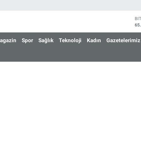
BI
65
DO
47
agazin
Spor
Sağlık
Teknoloji
Kadın
Gazetelerimiz
EU
55
ST
64
GR
66
Bİ
13