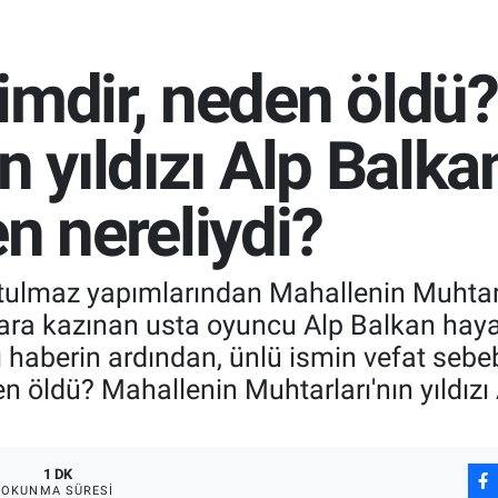
imdir, neden öldü
n yıldızı Alp Balka
en nereliydi?
utulmaz yapımlarından Mahallenin Muhtarl
lara kazınan usta oyuncu Alp Balkan haya
 haberin ardından, ünlü ismin vefat sebe
en öldü? Mahallenin Muhtarları'nın yıldızı
1 DK
OKUNMA SÜRESI