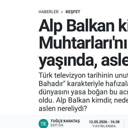
SAĞLIK
HABERLER
KEŞFET
Alp Balkan k
EKONOMİ
Muhtarları'nı
EĞİTİM
yaşında, asl
ÖZEL HABER
Keşfet
Türk televizyon tarihinin un
Bahadır" karakteriyle hafıza
ASTROLOJİ
dünyasını yasa boğan bu acı
MANŞET
oldu. Alp Balkan kimdir, ned
aslen nereliydi?
RESMİ İLANLAR
TUĞÇE KARATAŞ
12.05.2026 - 16:38
EDITÖR
İLAN
YAYINLANMA