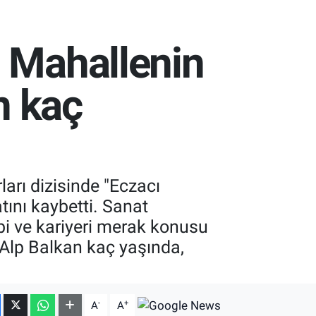
? Mahallenin
n kaç
arı dizisinde "Eczacı
tını kaybetti. Sanat
bi ve kariyeri merak konusu
 Alp Balkan kaç yaşında,
-
+
A
A