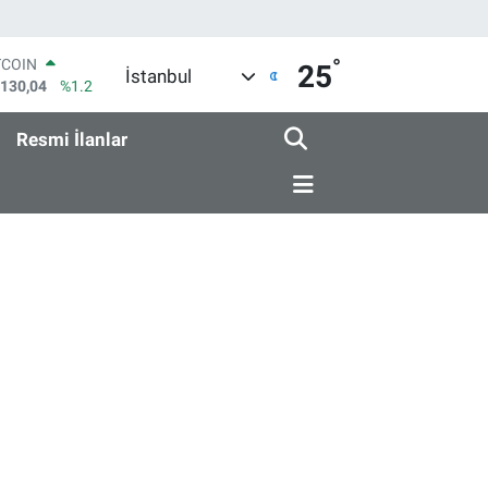
°
TCOIN
25
İstanbul
.130,04
%1.2
LAR
,7436
%0.18
Resmi İlanlar
RO
,2510
%0.32
ERLİN
,4811
%0.38
AM ALTIN
48.99
%2.59
ST100
.773
%-19