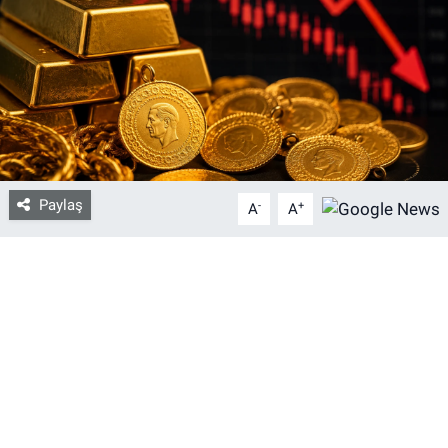
Bize ulaşın
İletişim/Künye
Yaşam
Gözden Kaçmasın
Paylaş
-
+
A
A
İletişim (Künye)