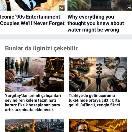
Bunlar da ilginizi çekebilir
Yargıtay’dan primli çalışanları
Türkiye'de gelir uçurumu
sevindiren kıdem tazminatı
tüketimde ortaya çıktı: Orta
kararı: Eksik hesaplanan para
gelirli 34'üncü, zengin 5'inci
artık tazminata eklenecek