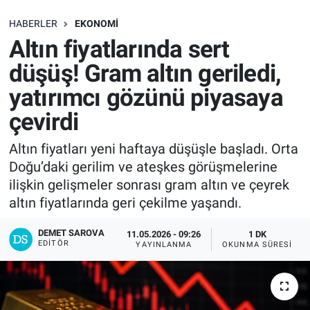
SAĞLIK
HABERLER
EKONOMI
Altın fiyatlarında sert
EKONOMİ
düşüş! Gram altın geriledi,
yatırımcı gözünü piyasaya
EĞİTİM
çevirdi
ÖZEL HABER
Altın fiyatları yeni haftaya düşüşle başladı. Orta
Doğu’daki gerilim ve ateşkes görüşmelerine
Keşfet
ilişkin gelişmeler sonrası gram altın ve çeyrek
ASTROLOJİ
altın fiyatlarında geri çekilme yaşandı.
DEMET SAROVA
11.05.2026 - 09:26
1 DK
MANŞET
EDITÖR
YAYINLANMA
OKUNMA SÜRESI
RESMİ İLANLAR
İLAN