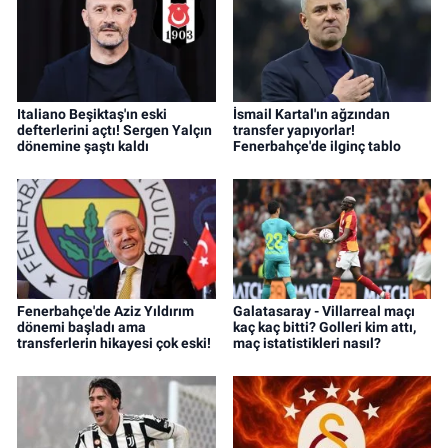
Italiano Beşiktaş'ın eski
İsmail Kartal'ın ağzından
defterlerini açtı! Sergen Yalçın
transfer yapıyorlar!
dönemine şaştı kaldı
Fenerbahçe'de ilginç tablo
Fenerbahçe'de Aziz Yıldırım
Galatasaray - Villarreal maçı
dönemi başladı ama
kaç kaç bitti? Golleri kim attı,
transferlerin hikayesi çok eski!
maç istatistikleri nasıl?