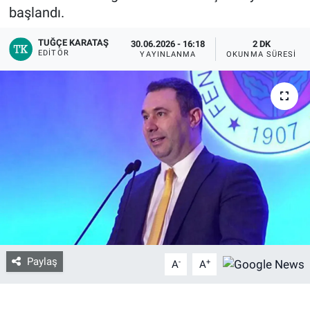
başlandı.
Bize ulaşın
TUĞÇE KARATAŞ
30.06.2026 - 16:18
2 DK
EDITÖR
YAYINLANMA
OKUNMA SÜRESI
İletişim/Künye
Yaşam
Gözden Kaçmasın
İletişim (Künye)
Paylaş
-
+
A
A