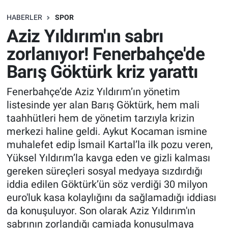
SAĞLIK
HABERLER
SPOR
Aziz Yıldırım'ın sabrı
EKONOMİ
zorlanıyor! Fenerbahçe'de
Barış Göktürk kriz yarattı
EĞİTİM
Fenerbahçe’de Aziz Yıldırım’ın yönetim
ÖZEL HABER
listesinde yer alan Barış Göktürk, hem mali
taahhütleri hem de yönetim tarzıyla krizin
Keşfet
merkezi haline geldi. Aykut Kocaman ismine
muhalefet edip İsmail Kartal’la ilk pozu veren,
ASTROLOJİ
Yüksel Yıldırım’la kavga eden ve gizli kalması
gereken süreçleri sosyal medyaya sızdırdığı
MANŞET
iddia edilen Göktürk’ün söz verdiği 30 milyon
euro'luk kasa kolaylığını da sağlamadığı iddiası
RESMİ İLANLAR
da konuşuluyor. Son olarak Aziz Yıldırım'ın
sabrının zorlandığı camiada konuşulmaya
İLAN