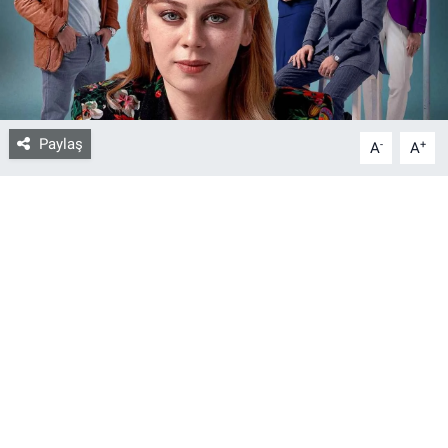
Bize ulaşın
İletişim/Künye
Paylaş
-
+
Yaşam
A
A
Gözden Kaçmasın
İletişim (Künye)