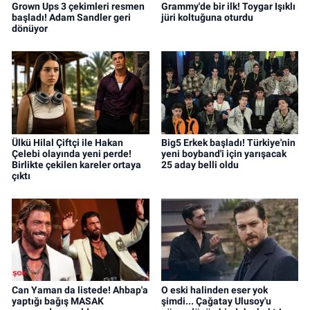
Grown Ups 3 çekimleri resmen
Grammy'de bir ilk! Toygar Işıklı
başladı! Adam Sandler geri
jüri koltuğuna oturdu
dönüyor
Ülkü Hilal Çiftçi ile Hakan
Big5 Erkek başladı! Türkiye'nin
Çelebi olayında yeni perde!
yeni boyband'i için yarışacak
Birlikte çekilen kareler ortaya
25 aday belli oldu
çıktı
Can Yaman da listede! Ahbap'a
O eski halinden eser yok
yaptığı bağış MASAK
şimdi... Çağatay Ulusoy'u