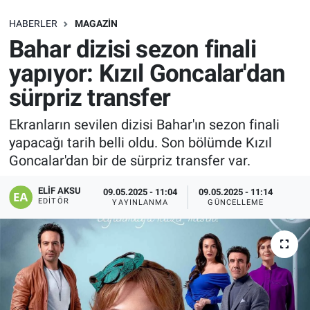
SAĞLIK
HABERLER
MAGAZIN
Bahar dizisi sezon finali
EKONOMİ
yapıyor: Kızıl Goncalar'dan
sürpriz transfer
EĞİTİM
Ekranların sevilen dizisi Bahar'ın sezon finali
ÖZEL HABER
yapacağı tarih belli oldu. Son bölümde Kızıl
Goncalar'dan bir de sürpriz transfer var.
Keşfet
ELIF AKSU
09.05.2025 - 11:04
09.05.2025 - 11:14
ASTROLOJİ
EDITÖR
YAYINLANMA
GÜNCELLEME
MANŞET
RESMİ İLANLAR
İLAN