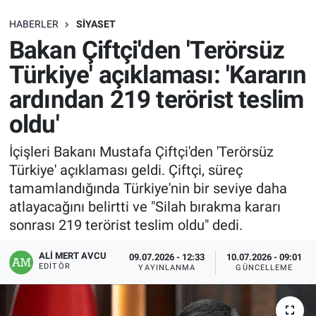
SAĞLIK
HABERLER
SIYASET
Bakan Çiftçi'den 'Terörsüz
EKONOMİ
Türkiye' açıklaması: 'Kararın
ardından 219 terörist teslim
EĞİTİM
oldu'
ÖZEL HABER
İçişleri Bakanı Mustafa Çiftçi'den 'Terörsüz
Türkiye' açıklaması geldi. Çiftçi, süreç
Keşfet
tamamlandığında Türkiye'nin bir seviye daha
ASTROLOJİ
atlayacağını belirtti ve "Silah bırakma kararı
sonrası 219 terörist teslim oldu" dedi.
MANŞET
ALI MERT AVCU
09.07.2026 - 12:33
10.07.2026 - 09:01
EDITÖR
YAYINLANMA
GÜNCELLEME
RESMİ İLANLAR
İLAN