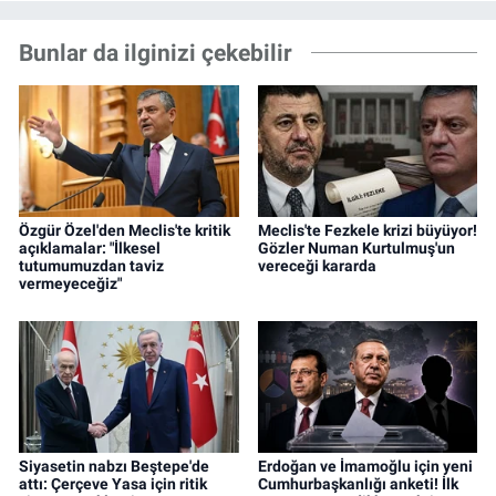
Bunlar da ilginizi çekebilir
Özgür Özel'den Meclis'te kritik
Meclis'te Fezkele krizi büyüyor!
açıklamalar: "İlkesel
Gözler Numan Kurtulmuş'un
tutumumuzdan taviz
vereceği kararda
vermeyeceğiz"
Siyasetin nabzı Beştepe'de
Erdoğan ve İmamoğlu için yeni
attı: Çerçeve Yasa için ritik
Cumhurbaşkanlığı anketi! İlk