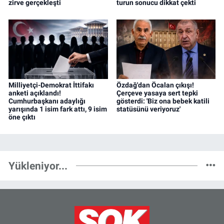
zirve gerçekleşti
turun sonucu dikkat çekti
Milliyetçi-Demokrat İttifakı
Özdağ'dan Öcalan çıkışı!
anketi açıklandı!
Çerçeve yasaya sert tepki
Cumhurbaşkanı adaylığı
gösterdi: 'Biz ona bebek katili
yarışında 1 isim fark attı, 9 isim
statüsünü veriyoruz'
öne çıktı
Yükleniyor...