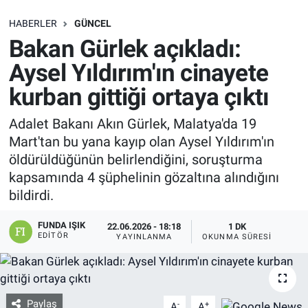
SAĞLIK
HABERLER
GÜNCEL
Bakan Gürlek açıkladı:
EKONOMİ
Aysel Yıldırım'ın cinayete
kurban gittiği ortaya çıktı
EĞİTİM
Adalet Bakanı Akın Gürlek, Malatya'da 19
ÖZEL HABER
Mart'tan bu yana kayıp olan Aysel Yıldırım'ın
öldürüldüğünün belirlendiğini, soruşturma
Keşfet
kapsamında 4 şüphelinin gözaltına alındığını
bildirdi.
ASTROLOJİ
FUNDA IŞIK
22.06.2026 - 18:18
1 DK
MANŞET
EDITÖR
YAYINLANMA
OKUNMA SÜRESI
RESMİ İLANLAR
Paylaş
İLAN
-
+
A
A