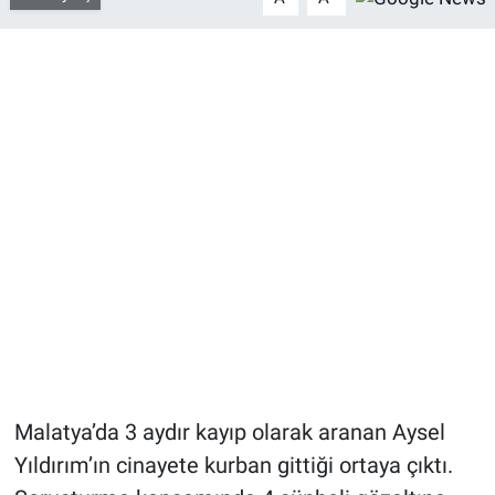
Bize ulaşın
İletişim/Künye
Yaşam
Gözden Kaçmasın
İletişim (Künye)
Malatya’da 3 aydır kayıp olarak aranan Aysel
Yıldırım’ın cinayete kurban gittiği ortaya çıktı.