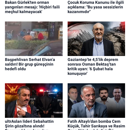
Bakan Gürlek'ten orman
Çocuk Koruma Kanunu ile ilgili
yangınları mesajı: 'Hiçbiri faili
açıklama: "Bu yasa sessizlerin
meçhul kalmayacak'
kazanımıdır"
Başpehlivan Serhat Elvan’a
Gaziantep’te 4,5’lik deprem
saldırı! Bir grup güreşçinin
sonrası Osman Bektaş’tan
hedefi oldu
kritik uyarı: '6 Şubat hala
konuşuyor'
ultrAslan lideri Sebahattin
Fatih Altaylı’dan bomba Cem
Şirin gözaltına alındı!
Küçük, Tahir Sarıkaya ve Rasim