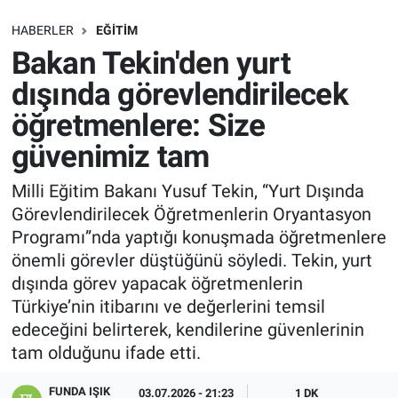
SAĞLIK
HABERLER
EĞITIM
Bakan Tekin'den yurt
EKONOMİ
dışında görevlendirilecek
öğretmenlere: Size
EĞİTİM
güvenimiz tam
ÖZEL HABER
Milli Eğitim Bakanı Yusuf Tekin, “Yurt Dışında
Görevlendirilecek Öğretmenlerin Oryantasyon
Keşfet
Programı”nda yaptığı konuşmada öğretmenlere
ASTROLOJİ
önemli görevler düştüğünü söyledi. Tekin, yurt
dışında görev yapacak öğretmenlerin
MANŞET
Türkiye’nin itibarını ve değerlerini temsil
edeceğini belirterek, kendilerine güvenlerinin
RESMİ İLANLAR
tam olduğunu ifade etti.
FUNDA IŞIK
İLAN
03.07.2026 - 21:23
1 DK