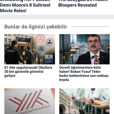
Bunlar da ilginizi çekebilir
81 ilde uygulanacak! Okullara
Ücretli öğretmenlere kötü
30 bin güvenlik görevlisi
haber! Bakan Yusuf Tekin
geliyor
kadro beklentisine son noktayı
koydu