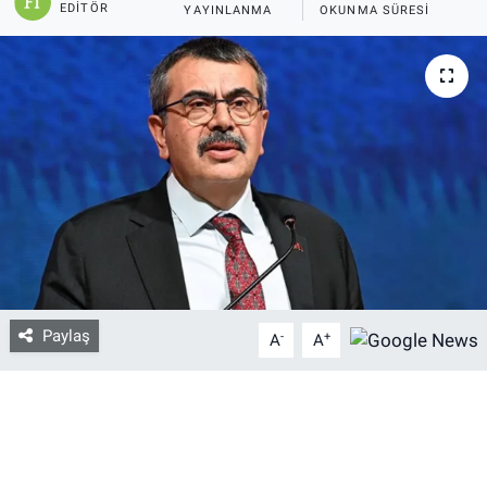
EDITÖR
YAYINLANMA
OKUNMA SÜRESI
Bize ulaşın
İletişim/Künye
Yaşam
Gözden Kaçmasın
İletişim (Künye)
Paylaş
-
+
A
A