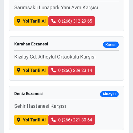
Sarımsaklı Lunapark Yanı Avm Karşısı
Bize ulaşın
Yol Tarifi Al
0 (266) 312 29 65
İletişim/Künye
Yaşam
Karahan Eczanesi
Karesi
Kızılay Cd. Altıeylül Ortaokulu Karşısı
Gözden Kaçmasın
Yol Tarifi Al
0 (266) 239 23 14
İletişim (Künye)
Deniz Eczanesi
Altıeylül
Şehir Hastanesi Karşısı
Yol Tarifi Al
0 (266) 221 80 64