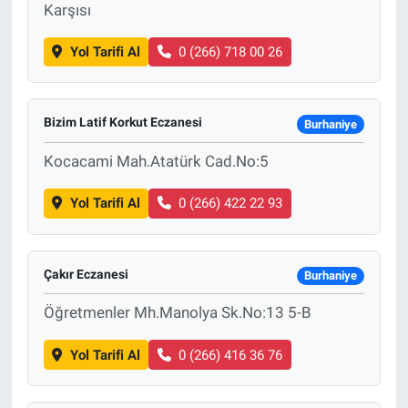
Karşısı
Yol Tarifi Al
0 (266) 718 00 26
Bizim Latif Korkut Eczanesi
Burhaniye
Kocacami Mah.Atatürk Cad.No:5
Yol Tarifi Al
0 (266) 422 22 93
Çakır Eczanesi
Burhaniye
Öğretmenler Mh.Manolya Sk.No:13 5-B
Yol Tarifi Al
0 (266) 416 36 76