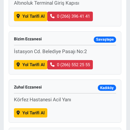
Altınoluk Terminal Giriş Kapısı
Yol Tarifi Al
0 (266) 396 41 41
Bizim Eczanesi
Savaştepe
İstasyon Cd. Belediye Pasajı No:2
Yol Tarifi Al
0 (266) 552 25 55
Zuhal Eczanesi
Kadıköy
Körfez Hastanesi Acil Yanı
Yol Tarifi Al