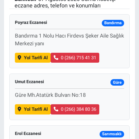
eczane adres, telefon ve konumları
SAĞLIK
Poyraz Eczanesi
Bandırma
EKONOMİ
Bandırma 1 Nolu Hacı Firdevs Şeker Aile Sağlık
EĞİTİM
Merkezi yanı
Yol Tarifi Al
0 (266) 715 41 31
ÖZEL HABER
Keşfet
Umut Eczanesi
Güre
ASTROLOJİ
Güre Mh.Atatürk Bulvarı No:18
MANŞET
Yol Tarifi Al
0 (266) 384 80 36
RESMİ İLANLAR
Erol Eczanesi
Sarımsaklı
İLAN