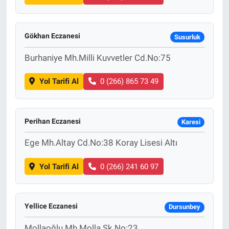
Gökhan Eczanesi
Susurluk
Burhaniye Mh.Milli Kuvvetler Cd.No:75
Yol Tarifi Al
0 (266) 865 73 49
Perihan Eczanesi
Karesi
Ege Mh.Altay Cd.No:38 Koray Lisesi Altı
Yol Tarifi Al
0 (266) 241 60 97
Yellice Eczanesi
Dursunbey
Mollaoğlu Mh.Molla Sk.No:23