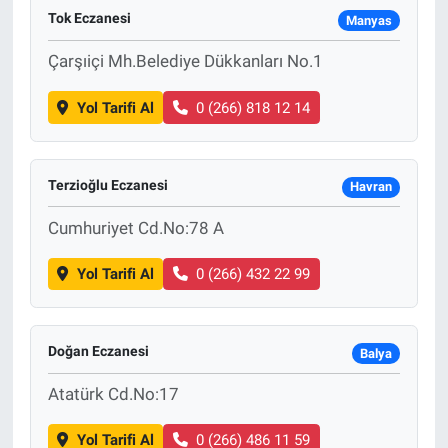
Tok Eczanesi
Manyas
Çarşıiçi Mh.Belediye Dükkanları No.1
Yol Tarifi Al
0 (266) 818 12 14
Terzioğlu Eczanesi
Havran
Cumhuriyet Cd.No:78 A
Yol Tarifi Al
0 (266) 432 22 99
Doğan Eczanesi
Balya
Atatürk Cd.No:17
Yol Tarifi Al
0 (266) 486 11 59