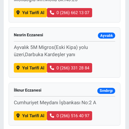
Yol Tarifi Al
0 (266) 662 13 07
Nesrin Eczanesi
Ayvalık
Ayvalık 5M Migros(Eski Kipa) yolu
üzeri,Darbuka Kardeşler yanı
Yol Tarifi Al
0 (266) 331 28 84
İlknur Eczanesi
Sındırgı
Cumhuriyet Meydanı İşbankası No:2 A
Yol Tarifi Al
0 (266) 516 40 97