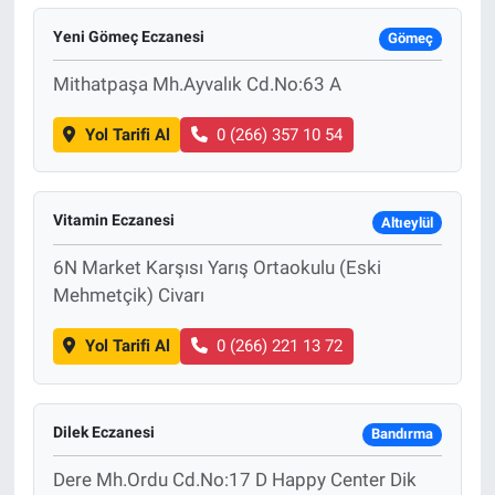
Yeni Gömeç Eczanesi
Gömeç
Mithatpaşa Mh.Ayvalık Cd.No:63 A
Yol Tarifi Al
0 (266) 357 10 54
Vitamin Eczanesi
Altıeylül
6N Market Karşısı Yarış Ortaokulu (Eski
Mehmetçik) Civarı
Yol Tarifi Al
0 (266) 221 13 72
Dilek Eczanesi
Bandırma
Dere Mh.Ordu Cd.No:17 D Happy Center Dik