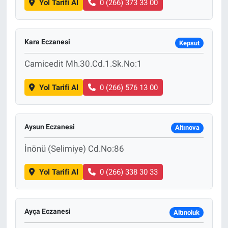
Yol Tarifi Al
0 (266) 373 33 00
Kara Eczanesi
Kepsut
Camicedit Mh.30.Cd.1.Sk.No:1
Yol Tarifi Al
0 (266) 576 13 00
Aysun Eczanesi
Altınova
İnönü (Selimiye) Cd.No:86
Yol Tarifi Al
0 (266) 338 30 33
Ayça Eczanesi
Altınoluk