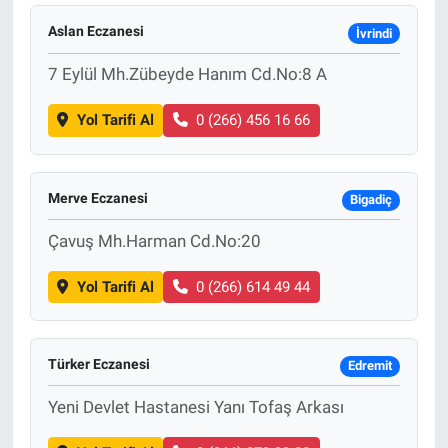
Aslan Eczanesi
İvrindi
7 Eylül Mh.Zübeyde Hanım Cd.No:8 A
Yol Tarifi Al
0 (266) 456 16 66
Merve Eczanesi
Bigadiç
Çavuş Mh.Harman Cd.No:20
Yol Tarifi Al
0 (266) 614 49 44
Türker Eczanesi
Edremit
Yeni Devlet Hastanesi Yanı Tofaş Arkası