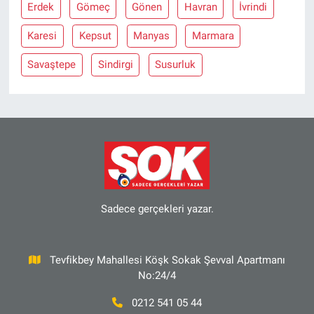
Erdek
Gömeç
Gönen
Havran
İvrindi
Karesi
Kepsut
Manyas
Marmara
Savaştepe
Sindirgi
Susurluk
Sadece gerçekleri yazar.
Tevfikbey Mahallesi Köşk Sokak Şevval Apartmanı
No:24/4
0212 541 05 44