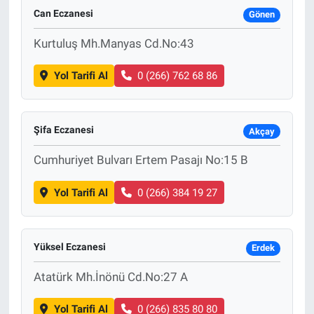
Can Eczanesi
Gönen
Kurtuluş Mh.Manyas Cd.No:43
Yol Tarifi Al
0 (266) 762 68 86
Şifa Eczanesi
Akçay
Cumhuriyet Bulvarı Ertem Pasajı No:15 B
Yol Tarifi Al
0 (266) 384 19 27
Yüksel Eczanesi
Erdek
Atatürk Mh.İnönü Cd.No:27 A
Yol Tarifi Al
0 (266) 835 80 80