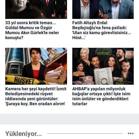
33 yıl sonra kritik temas...
Fatih Altaylı Erdal
Güldal Mumcu ve Özgür
Beşikçioğlu'na fena patladı:
Mumcu Akın Gürlek'le neler
'Ulan siz kamu görevlisisiniz...
konuştu?
Höst...'
Kamera her şeyi kaydetti! İzmit
AHBAP'a yapılan milyonluk
Belediyesinedeki rüşvet
bağışlar ortaya çıktı! İşte isim
iddiasında yeni görüntüler:
isim ünlüler ve gönderdikleri
'Şuraya koy. Ben oradan alırım'
tutarlar
Yükleniyor...