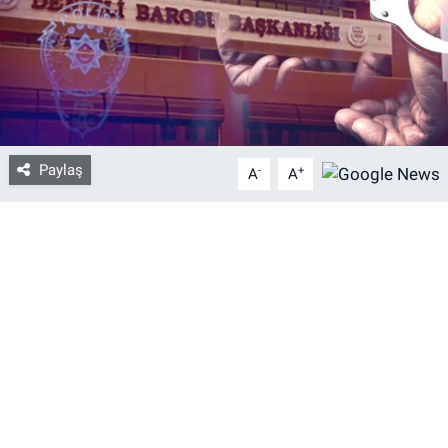
Bize ulaşın
İletişim/Künye
Yaşam
Paylaş
-
+
A
A
Gözden Kaçmasın
İletişim (Künye)