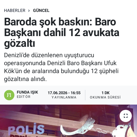
SAĞLIK
HABERLER
GÜNCEL
Baroda şok baskın: Baro
EKONOMİ
Başkanı dahil 12 avukata
gözaltı
EĞİTİM
Denizli'de düzenlenen uyuşturucu
ÖZEL HABER
operasyonunda Denizli Baro Başkanı Ufuk
Kök'ün de aralarında bulunduğu 12 şüpheli
Keşfet
gözaltına alındı.
ASTROLOJİ
FUNDA IŞIK
17.06.2026 - 16:55
1 DK
EDITÖR
YAYINLANMA
OKUNMA SÜRESI
MANŞET
RESMİ İLANLAR
İLAN