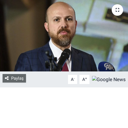
Bize ulaşın
İletişim/Künye
Yaşam
Gözden Kaçmasın
İletişim (Künye)
Paylaş
-
+
A
A