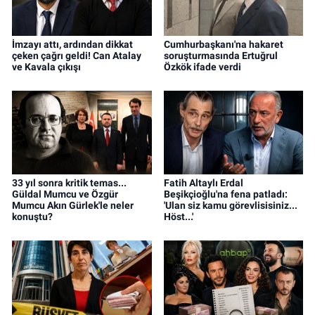
İmzayı attı, ardından dikkat
Cumhurbaşkanı'na hakaret
çeken çağrı geldi! Can Atalay
soruşturmasında Ertuğrul
ve Kavala çıkışı
Özkök ifade verdi
33 yıl sonra kritik temas...
Fatih Altaylı Erdal
Güldal Mumcu ve Özgür
Beşikçioğlu'na fena patladı:
Mumcu Akın Gürlek'le neler
'Ulan siz kamu görevlisisiniz...
konuştu?
Höst...'