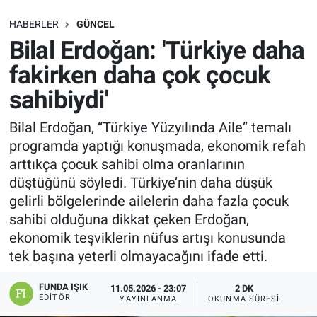
SAĞLIK
HABERLER
GÜNCEL
Bilal Erdoğan: 'Türkiye daha
EKONOMİ
fakirken daha çok çocuk
sahibiydi'
EĞİTİM
Bilal Erdoğan, “Türkiye Yüzyılında Aile” temalı
ÖZEL HABER
programda yaptığı konuşmada, ekonomik refah
arttıkça çocuk sahibi olma oranlarının
Keşfet
düştüğünü söyledi. Türkiye’nin daha düşük
gelirli bölgelerinde ailelerin daha fazla çocuk
ASTROLOJİ
sahibi olduğuna dikkat çeken Erdoğan,
ekonomik teşviklerin nüfus artışı konusunda
MANŞET
tek başına yeterli olmayacağını ifade etti.
RESMİ İLANLAR
FUNDA IŞIK
11.05.2026 - 23:07
2 DK
EDITÖR
YAYINLANMA
OKUNMA SÜRESI
İLAN