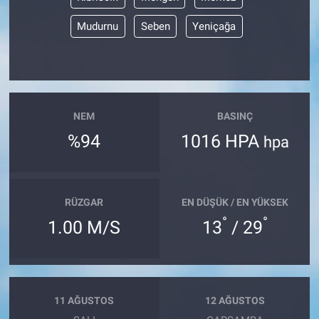
Mudurnu
Seben
Yeniçağa
Bize ulaşın
İletişim/Künye
Yaşam
NEM
BASINÇ
%94
1016 HPA
hpa
Gözden Kaçmasın
İletişim (Künye)
RÜZGAR
EN DÜŞÜK / EN YÜKSEK
°
°
1.00 M/S
13
/ 29
11 AĞUSTOS
12 AĞUSTOS