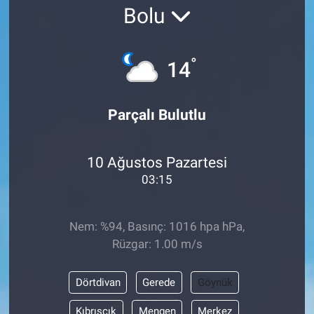
Bolu
SAĞLIK
EKONOMİ
°
14
EĞİTİM
Parçalı Bulutlu
ÖZEL HABER
10 Ağustos Pazartesi
Keşfet
03:15
ASTROLOJİ
Nem: %94, Basınç: 1016 hpa hPa,
MANŞET
Rüzgar: 1.00 m/s
RESMİ İLANLAR
Dörtdivan
Gerede
Göynük
İLAN
Kıbrıscık
Mengen
Merkez