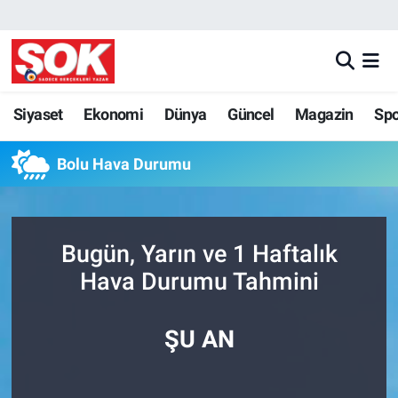
GÜNDEM
Nöbetçi Eczaneler
DÜNYA
Hava Durumu
Siyaset
Ekonomi
Dünya
Güncel
Magazin
Sp
SPOR
İstanbul Namaz Vakitleri
Bolu Hava Durumu
MAGAZİN
Trafik Durumu
Bugün, Yarın ve 1 Haftalık
KÜLTÜR SANAT
Süper Lig Puan Durumu ve Fikstür
Hava Durumu Tahmini
POLİTİKA
Tüm Manşetler
ŞU AN
YAŞAM
Son Dakika Haberleri
TEKNOLOJİ
Haber Arşivi