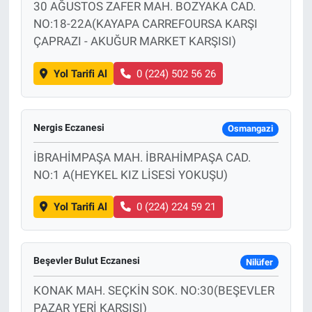
30 AĞUSTOS ZAFER MAH. BOZYAKA CAD.
NO:18-22A(KAYAPA CARREFOURSA KARŞI
ÇAPRAZI - AKUĞUR MARKET KARŞISI)
Yol Tarifi Al
0 (224) 502 56 26
Nergis Eczanesi
Osmangazi
İBRAHİMPAŞA MAH. İBRAHİMPAŞA CAD.
NO:1 A(HEYKEL KIZ LİSESİ YOKUŞU)
Yol Tarifi Al
0 (224) 224 59 21
Beşevler Bulut Eczanesi
Nilüfer
KONAK MAH. SEÇKİN SOK. NO:30(BEŞEVLER
PAZAR YERİ KARŞISI)