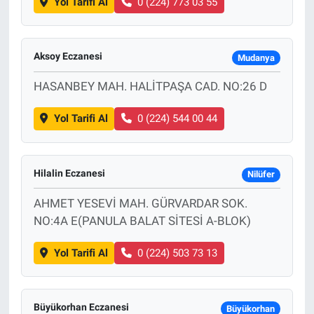
Yol Tarifi Al
0 (224) 773 03 55
Aksoy Eczanesi
Mudanya
HASANBEY MAH. HALİTPAŞA CAD. NO:26 D
Yol Tarifi Al
0 (224) 544 00 44
Hilalin Eczanesi
Nilüfer
AHMET YESEVİ MAH. GÜRVARDAR SOK.
NO:4A E(PANULA BALAT SİTESİ A-BLOK)
Yol Tarifi Al
0 (224) 503 73 13
Büyükorhan Eczanesi
Büyükorhan