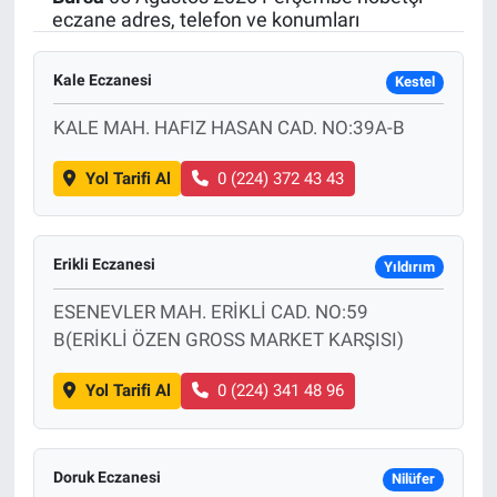
eczane adres, telefon ve konumları
SAĞLIK
Kale Eczanesi
Kestel
EKONOMİ
KALE MAH. HAFIZ HASAN CAD. NO:39A-B
EĞİTİM
Yol Tarifi Al
0 (224) 372 43 43
ÖZEL HABER
Keşfet
Erikli Eczanesi
Yıldırım
ESENEVLER MAH. ERİKLİ CAD. NO:59
ASTROLOJİ
B(ERİKLİ ÖZEN GROSS MARKET KARŞISI)
MANŞET
Yol Tarifi Al
0 (224) 341 48 96
RESMİ İLANLAR
Doruk Eczanesi
Nilüfer
İLAN