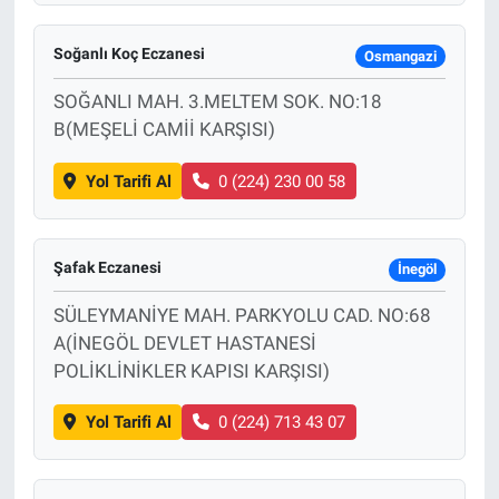
Soğanlı Koç Eczanesi
Osmangazi
SOĞANLI MAH. 3.MELTEM SOK. NO:18
B(MEŞELİ CAMİİ KARŞISI)
Yol Tarifi Al
0 (224) 230 00 58
Şafak Eczanesi
İnegöl
SÜLEYMANİYE MAH. PARKYOLU CAD. NO:68
A(İNEGÖL DEVLET HASTANESİ
POLİKLİNİKLER KAPISI KARŞISI)
Yol Tarifi Al
0 (224) 713 43 07