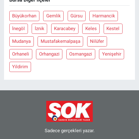
Büyükorhan
Gemlik
Gürsu
Harmancik
İnegöl
İznik
Karacabey
Keles
Kestel
Mudanya
Mustafakemalpaşa
Nilüfer
Orhaneli
Orhangazi
Osmangazi
Yenişehir
Yildirim
Sadece gerçekleri yazar.