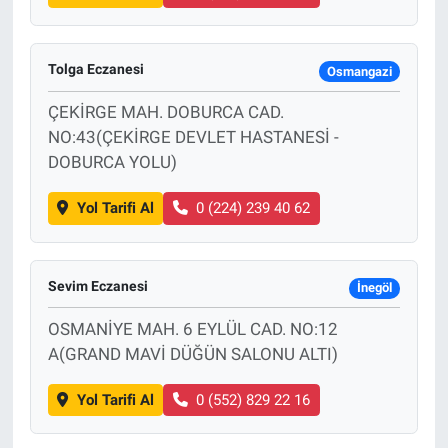
Tolga Eczanesi
Osmangazi
ÇEKİRGE MAH. DOBURCA CAD.
NO:43(ÇEKİRGE DEVLET HASTANESİ -
DOBURCA YOLU)
Yol Tarifi Al
0 (224) 239 40 62
Sevim Eczanesi
İnegöl
OSMANİYE MAH. 6 EYLÜL CAD. NO:12
A(GRAND MAVİ DÜĞÜN SALONU ALTI)
Yol Tarifi Al
0 (552) 829 22 16