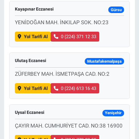
Kayapınar Eczanesi
Gürsu
YENİDOĞAN MAH. İNKILAP SOK. NO:23
Yol Tarifi Al
0 (224) 371 12 33
Ulutaş Eczanesi
Mustafakemalpaşa
ZÜFERBEY MAH. İSMETPAŞA CAD. NO:2
Yol Tarifi Al
0 (224) 613 16 43
Uysal Eczanesi
Yenişehir
ÇAYIR MAH. CUMHURİYET CAD. NO:38 16900