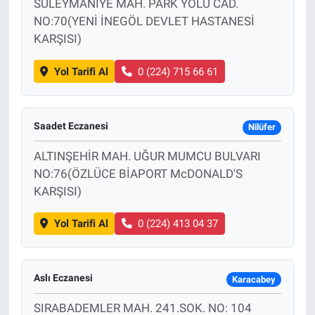
SÜLEYMANİYE MAH. PARK YOLU CAD.
NO:70(YENİ İNEGÖL DEVLET HASTANESİ
KARŞISI)
Yol Tarifi Al
0 (224) 715 66 61
Saadet Eczanesi
Nilüfer
ALTINŞEHİR MAH. UĞUR MUMCU BULVARI
NO:76(ÖZLÜCE BİAPORT McDONALD'S
KARŞISI)
Yol Tarifi Al
0 (224) 413 04 37
Aslı Eczanesi
Karacabey
SIRABADEMLER MAH. 241.SOK. NO: 104