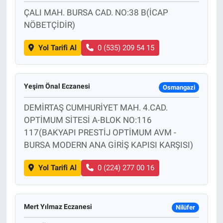
ÇALI MAH. BURSA CAD. NO:38 B(İCAP
Bize ulaşın
NÖBETÇİDİR)
Yol Tarifi Al
0 (535) 209 54 15
İletişim/Künye
Yaşam
Yeşim Önal Eczanesi
Osmangazi
Gözden Kaçmasın
DEMİRTAŞ CUMHURİYET MAH. 4.CAD.
OPTİMUM SİTESİ A-BLOK NO:116
İletişim (Künye)
117(BAKYAPI PRESTİJ OPTİMUM AVM -
BURSA MODERN ANA GİRİŞ KAPISI KARŞISI)
Yol Tarifi Al
0 (224) 277 00 16
Mert Yılmaz Eczanesi
Nilüfer