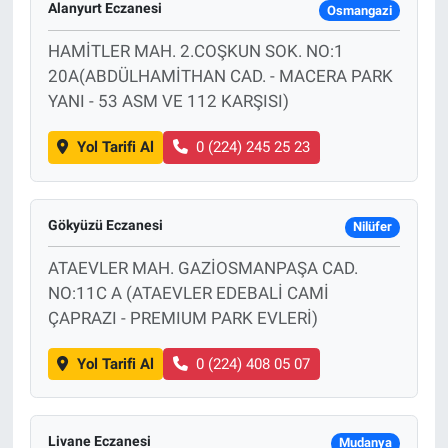
Alanyurt Eczanesi
Osmangazi
HAMİTLER MAH. 2.COŞKUN SOK. NO:1
20A(ABDÜLHAMİTHAN CAD. - MACERA PARK
YANI - 53 ASM VE 112 KARŞISI)
Yol Tarifi Al
0 (224) 245 25 23
Gökyüzü Eczanesi
Nilüfer
ATAEVLER MAH. GAZİOSMANPAŞA CAD.
NO:11C A (ATAEVLER EDEBALİ CAMİ
ÇAPRAZI - PREMIUM PARK EVLERİ)
Yol Tarifi Al
0 (224) 408 05 07
Livane Eczanesi
Mudanya