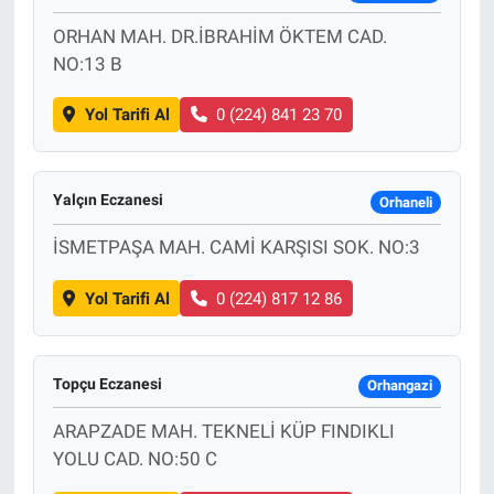
ORHAN MAH. DR.İBRAHİM ÖKTEM CAD.
NO:13 B
Yol Tarifi Al
0 (224) 841 23 70
Yalçın Eczanesi
Orhaneli
İSMETPAŞA MAH. CAMİ KARŞISI SOK. NO:3
Yol Tarifi Al
0 (224) 817 12 86
Topçu Eczanesi
Orhangazi
ARAPZADE MAH. TEKNELİ KÜP FINDIKLI
YOLU CAD. NO:50 C