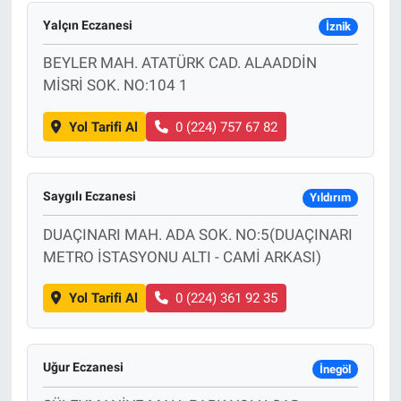
Yalçın Eczanesi
İznik
BEYLER MAH. ATATÜRK CAD. ALAADDİN
MİSRİ SOK. NO:104 1
Yol Tarifi Al
0 (224) 757 67 82
Saygılı Eczanesi
Yıldırım
DUAÇINARI MAH. ADA SOK. NO:5(DUAÇINARI
METRO İSTASYONU ALTI - CAMİ ARKASI)
Yol Tarifi Al
0 (224) 361 92 35
Uğur Eczanesi
İnegöl