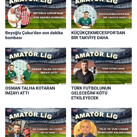
Beyoğlu Çukur’dan son dakika
KÜÇÜKÇEKMECESPOR’DAN
bombası
BİR TAKVİYE DAHA
OSMAN TALHA KOTARAN
TÜRK FUTBOLUNUN
İMZAYI ATTI
GELECEĞİNİ KÖTÜ
ETKİLEYECEK