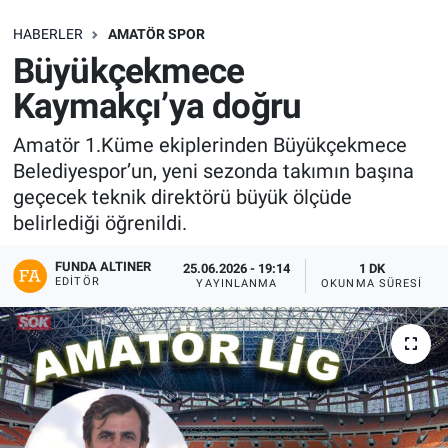
SAĞLIK
HABERLER
AMATÖR SPOR
Büyükçekmece
EKONOMİ
Kaymakçı’ya doğru
EĞİTİM
Amatör 1.Küme ekiplerinden Büyükçekmece
Belediyespor’un, yeni sezonda takımın başına
ÖZEL HABER
geçecek teknik direktörü büyük ölçüde
belirlediği öğrenildi.
Keşfet
FUNDA ALTINER
25.06.2026 - 19:14
1 DK
EDITÖR
YAYINLANMA
OKUNMA SÜRESI
ASTROLOJİ
MANŞET
RESMİ İLANLAR
İLAN