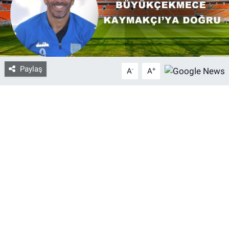
Bize ulaşın
İletişim/Künye
Paylaş
-
+
A
A
Yaşam
Gözden Kaçmasın
İletişim (Künye)