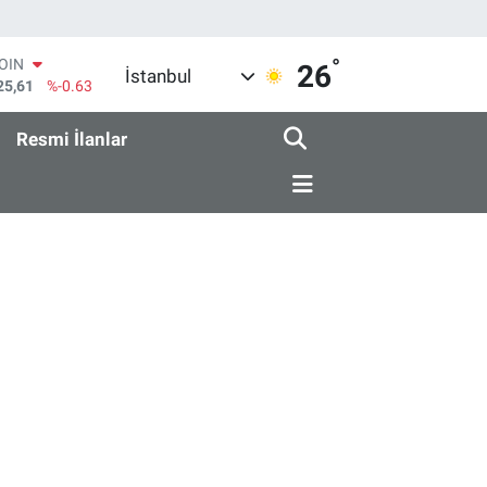
COIN
°
26
İstanbul
25,61
%-0.63
AR
143
%0.16
Resmi İlanlar
O
317
%-0.02
RLİN
463
%0.07
M ALTIN
.81
%1.44
T100
99
%70