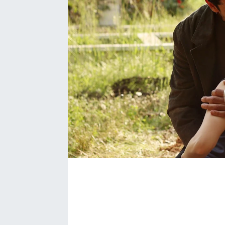
Bize ulaşın
İletişim/Künye
Yaşam
Gözden Kaçmasın
İletişim (Künye)