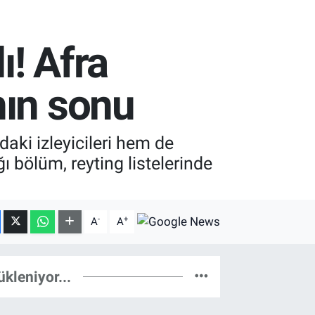
ı! Afra
nın sonu
daki izleyicileri hem de
ı bölüm, reyting listelerinde
-
+
A
A
ükleniyor...