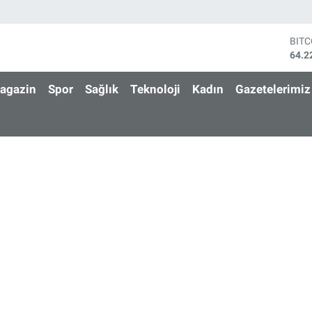
BIT
64.2
DOL
47,7
agazin
Spor
Sağlık
Teknoloji
Kadın
Gazetelerimiz
EUR
55,0
STE
64,2
GRA
6574
BİS
13.7