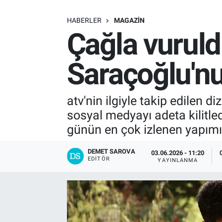
SAĞLIK
HABERLER
MAGAZIN
Çağla vuruldu
EKONOMİ
Saraçoğlu'nu
EĞİTİM
ÖZEL HABER
atv'nin ilgiyle takip edilen d
sosyal medyayı adeta kilitled
Keşfet
günün en çok izlenen yapımı
ASTROLOJİ
DEMET SAROVA
03.06.2026 - 11:20
EDITÖR
YAYINLANMA
MANŞET
RESMİ İLANLAR
İLAN