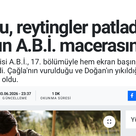
, reytingler patlad
n A.B.İ. macerası
izisi A.B.İ., 17. bölümüyle hem ekran başın
i. Çağla'nın vurulduğu ve Doğan'ın yıkıldığ
 oldu.
03.06.2026 - 23:37
1 DK
GÜNCELLEME
OKUNMA SÜRESI
Y