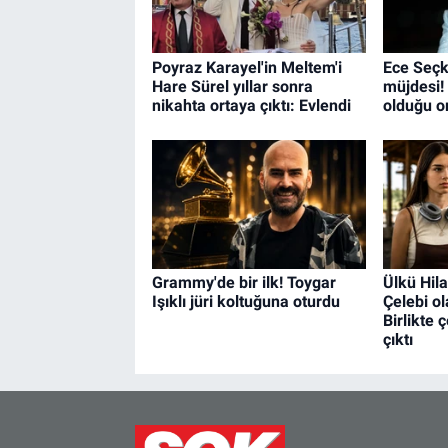
Poyraz Karayel'in Meltem'i
Ece Seçk
Hare Sürel yıllar sonra
müjdesi! 
nikahta ortaya çıktı: Evlendi
olduğu or
Grammy'de bir ilk! Toygar
Ülkü Hila
Işıklı jüri koltuğuna oturdu
Çelebi ol
Birlikte 
çıktı