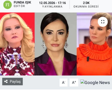
FUNDA IŞIK
12.05.2026 - 17:16
2 DK
EDITÖR
YAYINLANMA
OKUNMA SÜRESI
Bize ulaşın
İletişim/Künye
Yaşam
Gözden Kaçmasın
İletişim (Künye)
Paylaş
-
+
A
A