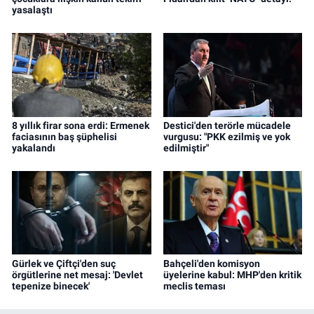
yasalaştı
8 yıllık firar sona erdi: Ermenek
Destici'den terörle mücadele
faciasının baş şüphelisi
vurgusu: "PKK ezilmiş ve yok
yakalandı
edilmiştir"
Gürlek ve Çiftçi'den suç
Bahçeli'den komisyon
örgütlerine net mesaj: 'Devlet
üyelerine kabul: MHP'den kritik
tepenize binecek'
meclis teması