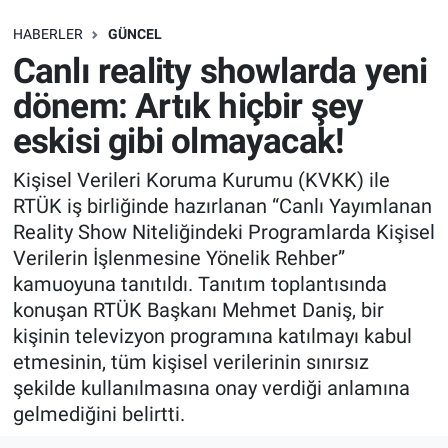
SAĞLIK
HABERLER
GÜNCEL
Canlı reality showlarda yeni
EKONOMİ
dönem: Artık hiçbir şey
eskisi gibi olmayacak!
EĞİTİM
Kişisel Verileri Koruma Kurumu (KVKK) ile
ÖZEL HABER
RTÜK iş birliğinde hazırlanan “Canlı Yayımlanan
Reality Show Niteliğindeki Programlarda Kişisel
Keşfet
Verilerin İşlenmesine Yönelik Rehber”
kamuoyuna tanıtıldı. Tanıtım toplantısında
ASTROLOJİ
konuşan RTÜK Başkanı Mehmet Daniş, bir
kişinin televizyon programına katılmayı kabul
MANŞET
etmesinin, tüm kişisel verilerinin sınırsız
şekilde kullanılmasına onay verdiği anlamına
RESMİ İLANLAR
gelmediğini belirtti.
İLAN