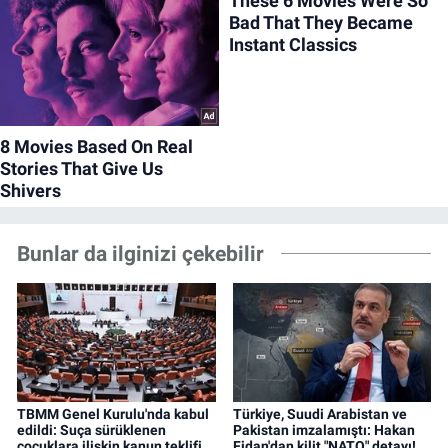
Bunlar da ilginizi çekebilir
TBMM Genel Kurulu'nda kabul
Türkiye, Suudi Arabistan ve
edildi: Suça sürüklenen
Pakistan imzalamıştı: Hakan
çocuklara ilişkin kanun teklifi
Fidan'dan kilit "NATO" detayı!