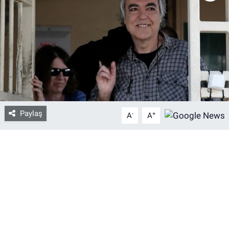
Bize ulaşın
İletişim/Künye
Yaşam
Gözden Kaçmasın
Paylaş
-
+
A
A
İletişim (Künye)