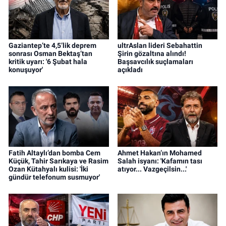
Gaziantep’te 4,5’lik deprem
ultrAslan lideri Sebahattin
sonrası Osman Bektaş’tan
Şirin gözaltına alındı!
kritik uyarı: '6 Şubat hala
Başsavcılık suçlamaları
konuşuyor'
açıkladı
Fatih Altaylı’dan bomba Cem
Ahmet Hakan’ın Mohamed
Küçük, Tahir Sarıkaya ve Rasim
Salah isyanı: 'Kafamın tası
Ozan Kütahyalı kulisi: 'İki
atıyor... Vazgeçilsin...'
gündür telefonum susmuyor'