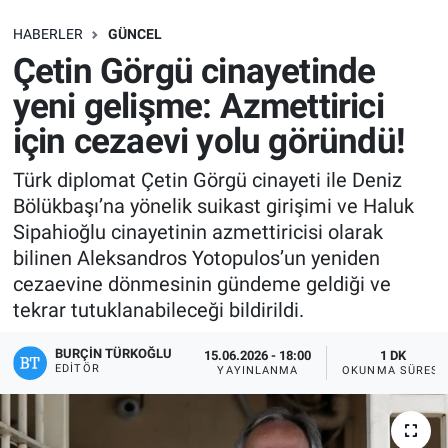
SAĞLIK
HABERLER
GÜNCEL
Çetin Görgü cinayetinde
EKONOMİ
yeni gelişme: Azmettirici
için cezaevi yolu göründü!
EĞİTİM
Türk diplomat Çetin Görgü cinayeti ile Deniz
ÖZEL HABER
Bölükbaşı’na yönelik suikast girişimi ve Haluk
Sipahioğlu cinayetinin azmettiricisi olarak
Keşfet
bilinen Aleksandros Yotopulos’un yeniden
cezaevine dönmesinin gündeme geldiği ve
ASTROLOJİ
tekrar tutuklanabileceği bildirildi.
MANŞET
BURÇIN TÜRKOĞLU
15.06.2026 - 18:00
1 DK
EDITÖR
YAYINLANMA
OKUNMA SÜRESI
RESMİ İLANLAR
İLAN