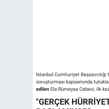
Bize ulaşın
İletişim/Künye
Yaşam
Gözden Kaçmasın
İletişim (Künye)
İstanbul Cumhuriyet Başsavcılığı 
soruşturması kapsamında tutukl
edilen
Ela Rümeysa Cebeci, ilk k
"GERÇEK HÜRRİYET