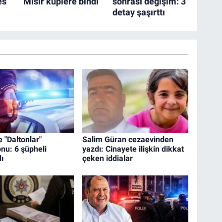
 "Daltonlar"
Salim Güran cezaevinden
nu: 6 şüpheli
yazdı: Cinayete ilişkin dikkat
ı
çeken iddialar