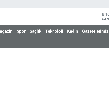
BIT
64.
DO
47,
agazin
Spor
Sağlık
Teknoloji
Kadın
Gazetelerimiz
EU
55,
STE
64,
GRA
666
BİS
13.