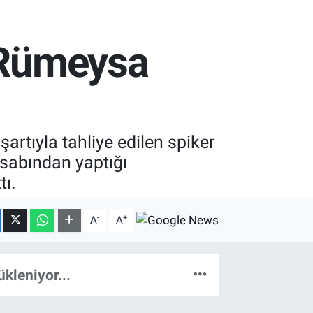
a Rümeysa
rtıyla tahliye edilen spiker
sabından yaptığı
tı.
-
+
A
A
ükleniyor...