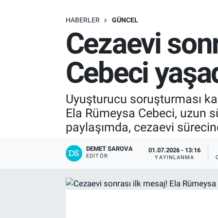
SAĞLIK
HABERLER
GÜNCEL
Cezaevi sonr
EKONOMİ
Cebeci yaşadı
EĞİTİM
ÖZEL HABER
Uyuşturucu soruşturması kap
Ela Rümeysa Cebeci, uzun sü
Keşfet
paylaşımda, cezaevi sürecinde
ASTROLOJİ
DEMET SAROVA
01.07.2026 - 13:16
EDITÖR
YAYINLANMA
MANŞET
RESMİ İLANLAR
İLAN