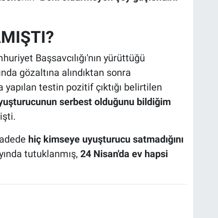
MIŞTI?
uriyet Başsavcılığı'nın yürüttüğü
da gözaltına alındıktan sonra
apılan testin pozitif çıktığı belirtilen
uyuşturucunun serbest olduğunu bildiğim
şti.
ifadede
hiç kimseye uyuşturucu satmadığını
ayında tutuklanmış,
24 Nisan'da ev hapsi