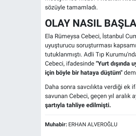
sözüyle tamamladı.
OLAY NASIL BAŞLA
Ela Rümeysa Cebeci, İstanbul Cumh
uyuşturucu soruşturması kapsamın
tutuklanmıştı. Adli Tıp Kurumu'nda y
Cebeci, ifadesinde
"Yurt dışında 
için böyle bir hataya düştüm"
demi
Daha sonra savcılıkta verdiği ek 
savunan Cebeci, geçen yıl aralık 
şartıyla tahliye edilmişti.
Muhabir:
ERHAN ALVEROĞLU