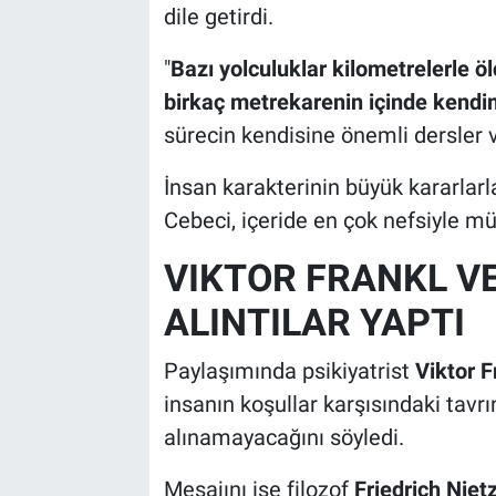
dile getirdi.
"
Bazı yolculuklar kilometrelerle 
birkaç metrekarenin içinde kendi
sürecin kendisine önemli dersler ve
İnsan karakterinin büyük kararlarla
Cebeci, içeride en çok nefsiyle müc
VIKTOR FRANKL V
ALINTILAR YAPTI
Paylaşımında psikiyatrist
Viktor F
insanın koşullar karşısındaki tav
alınamayacağını söyledi.
Mesajını ise filozof
Friedrich Niet