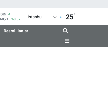
°
COIN
25
İstanbul
960,21
%0.87
LAR
7436
%0.18
Resmi İlanlar
RO
2510
%0.32
RLİN
4811
%0.38
M ALTIN
0.55
%0.03
T100
779
%-14