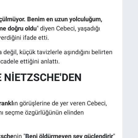
ölçülmüyor. Benim en uzun yolculuğum,
me doğru oldu
" diyen Cebeci, yaşadığı
rdiğini ifade etti.
 değil, küçük tavizlerle aşındığını belirten
adele ettiğini anlattı.
E NİETZSCHE'DEN
rankl
ın görüşlerine de yer veren Cebeci,
rını seçme özgürlüğünün elinden
zsche
nin "
Beni öldürmeyen şey güçlendirir
"