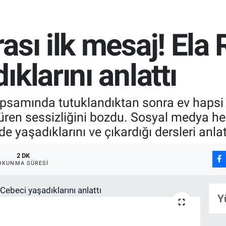
ası ilk mesaj! El
klarını anlattı
samında tutuklandıktan sonra ev hapsi şa
ren sessizliğini bozdu. Sosyal medya he
 yaşadıklarını ve çıkardığı dersleri anlat
2 DK
OKUNMA SÜRESI
Y