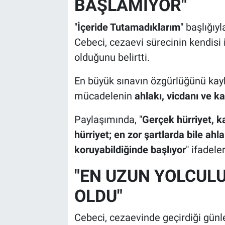
BAŞLAMIYOR"
"
İçeride Tutamadıklarım
" başlığı
Cebeci, cezaevi sürecinin kendisi
olduğunu belirtti.
En büyük sınavın özgürlüğünü kay
mücadelenin
ahlakı, vicdanı ve k
Paylaşımında, "
Gerçek hürriyet, k
hürriyet; en zor şartlarda bile ahla
koruyabildiğinde başlıyor
" ifadeler
"EN UZUN YOLCUL
OLDU"
Cebeci, cezaevinde geçirdiği günle