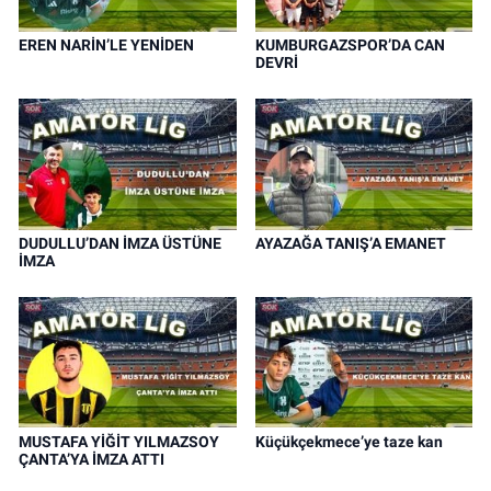
EREN NARİN’LE YENİDEN
KUMBURGAZSPOR’DA CAN
DEVRİ
DUDULLU’DAN İMZA ÜSTÜNE
AYAZAĞA TANIŞ’A EMANET
İMZA
MUSTAFA YİĞİT YILMAZSOY
Küçükçekmece’ye taze kan
ÇANTA’YA İMZA ATTI