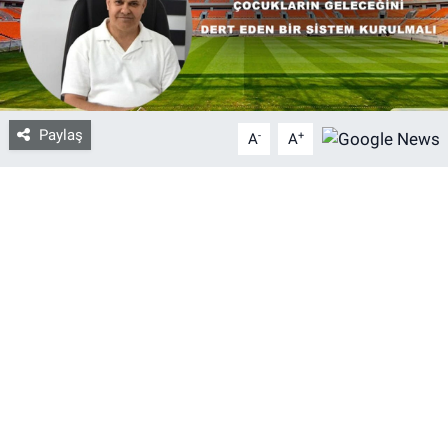
Bize ulaşın
İletişim/Künye
Paylaş
-
+
A
A
Yaşam
Gözden Kaçmasın
İletişim (Künye)