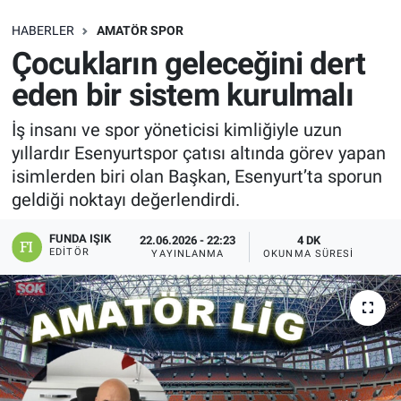
SAĞLIK
HABERLER
AMATÖR SPOR
Çocukların geleceğini dert
EKONOMİ
eden bir sistem kurulmalı
EĞİTİM
İş insanı ve spor yöneticisi kimliğiyle uzun
yıllardır Esenyurtspor çatısı altında görev yapan
ÖZEL HABER
isimlerden biri olan Başkan, Esenyurt’ta sporun
geldiği noktayı değerlendirdi.
Keşfet
FUNDA IŞIK
22.06.2026 - 22:23
4 DK
EDITÖR
YAYINLANMA
OKUNMA SÜRESI
ASTROLOJİ
MANŞET
RESMİ İLANLAR
İLAN