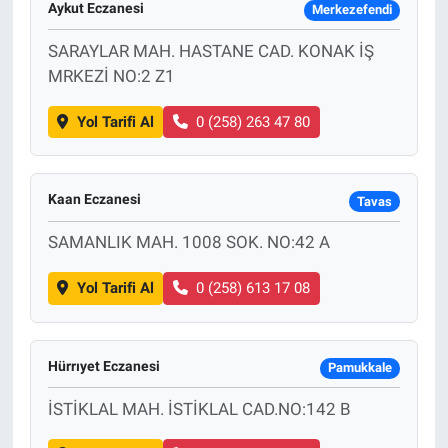
Aykut Eczanesi
Merkezefendi
SARAYLAR MAH. HASTANE CAD. KONAK İŞ
MRKEZİ NO:2 Z1
Yol Tarifi Al
0 (258) 263 47 80
Kaan Eczanesi
Tavas
SAMANLIK MAH. 1008 SOK. NO:42 A
Yol Tarifi Al
0 (258) 613 17 08
Hürrıyet Eczanesi
Pamukkale
İSTİKLAL MAH. İSTİKLAL CAD.NO:142 B