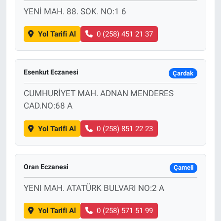
YENİ MAH. 88. SOK. NO:1 6
Yol Tarifi Al
0 (258) 451 21 37
Esenkut Eczanesi
Çardak
CUMHURİYET MAH. ADNAN MENDERES
CAD.NO:68 A
Yol Tarifi Al
0 (258) 851 22 23
Oran Eczanesi
Çameli
YENI MAH. ATATÜRK BULVARI NO:2 A
Yol Tarifi Al
0 (258) 571 51 99