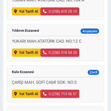
Yol Tarifi Al
0 (258) 415 20 10
Bize ulaşın
İletişim/Künye
Yıldırım Eczanesi
Acıpayam
Yaşam
YUKARI MAH.ATATÜRK CAD. NO:12 C
Gözden Kaçmasın
Yol Tarifi Al
0 (258) 518 54 25
İletişim (Künye)
Kale Eczanesi
Çivril
ÇARŞI MAH. SOFİ CAMİ SOK. NO:2
Yol Tarifi Al
0 (258) 713 56 57