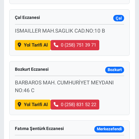
Çal Eczanesi
Çal
ISMAILLER MAH.SAGLIK CAD.NO:10 B
Yol Tarifi Al
0 (258) 751 39 71
Bozkurt Eczanesi
Bozkurt
BARBAROS MAH. CUMHURİYET MEYDANI
NO:46 C
Yol Tarifi Al
0 (258) 831 52 22
Fatıma Şentürk Eczanesi
Merkezefendi