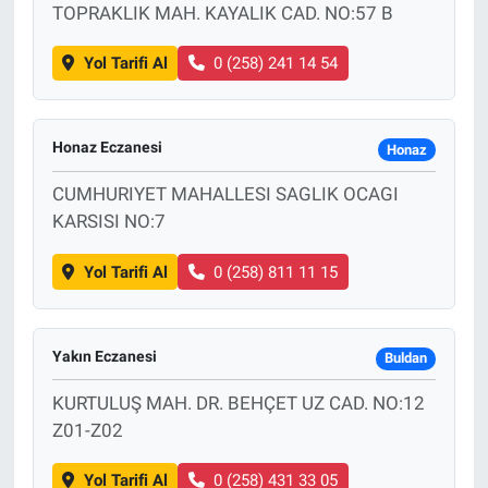
TOPRAKLIK MAH. KAYALIK CAD. NO:57 B
Yol Tarifi Al
0 (258) 241 14 54
Honaz Eczanesi
Honaz
CUMHURIYET MAHALLESI SAGLIK OCAGI
KARSISI NO:7
Yol Tarifi Al
0 (258) 811 11 15
Yakın Eczanesi
Buldan
KURTULUŞ MAH. DR. BEHÇET UZ CAD. NO:12
Z01-Z02
Yol Tarifi Al
0 (258) 431 33 05