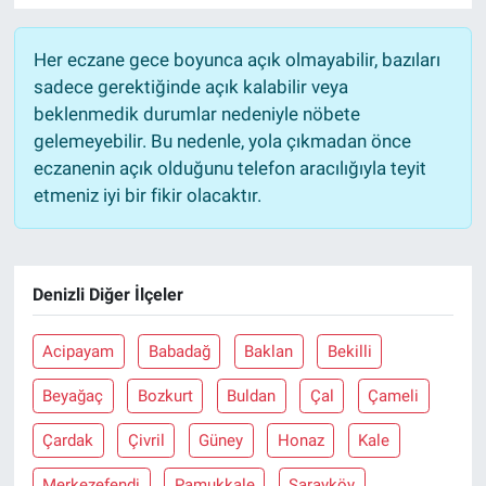
Her eczane gece boyunca açık olmayabilir, bazıları
sadece gerektiğinde açık kalabilir veya
beklenmedik durumlar nedeniyle nöbete
gelemeyebilir. Bu nedenle, yola çıkmadan önce
eczanenin açık olduğunu telefon aracılığıyla teyit
etmeniz iyi bir fikir olacaktır.
Denizli Diğer İlçeler
Acipayam
Babadağ
Baklan
Bekilli
Beyağaç
Bozkurt
Buldan
Çal
Çameli
Çardak
Çivril
Güney
Honaz
Kale
Merkezefendi
Pamukkale
Sarayköy