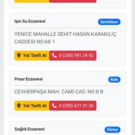
Işın Su Eczanesi
Serinhisar
YENICE MAHALLE SEHIT HASAN KARAKILIÇ
CADDESI NO:68 1
Yol Tarifi Al
0 (258) 591 24 42
Pınar Eczanesi
Kale
CEVHERPAŞA MAH. CAMİ CAD. NO:8 B
Yol Tarifi Al
0 (258) 671 31 26
Sağlık Eczanesi
Güney