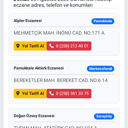
eczane adres, telefon ve konumları
SAĞLIK
Alpler Eczanesi
Pamukkale
EKONOMİ
MEHMETÇİK MAH. İNÖNÜ CAD. NO:171 A
EĞİTİM
Yol Tarifi Al
0 (258) 213 40 01
ÖZEL HABER
Keşfet
Pamukkale Aktürk Eczanesi
Merkezefendi
BEREKETLER MAH. BEREKET CAD. NO:6 14
ASTROLOJİ
Yol Tarifi Al
0 (258) 361 33 75
MANŞET
RESMİ İLANLAR
Doğan Özsoy Eczanesi
Sarayköy
İLAN
TURAN MAH. ATATÜRK CAD. NO:104 A