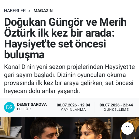
SAĞLIK
HABERLER
MAGAZIN
Doğukan Güngör ve Merih
EKONOMİ
Öztürk ilk kez bir arada:
Haysiyet'te set öncesi
EĞİTİM
buluşma
ÖZEL HABER
Kanal D'nin yeni sezon projelerinden Haysiyet'te
geri sayım başladı. Dizinin oyuncuları okuma
Keşfet
provasında ilk kez bir araya gelirken, set öncesi
ASTROLOJİ
heyecan dolu anlar yaşandı.
DEMET SAROVA
08.07.2026 - 12:04
08.07.2026 - 23:44
MANŞET
EDITÖR
YAYINLANMA
GÜNCELLEME
RESMİ İLANLAR
İLAN