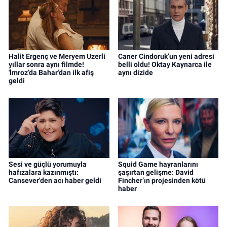
Halit Ergenç ve Meryem Uzerli
Caner Cindoruk’un yeni adresi
yıllar sonra aynı filmde!
belli oldu! Oktay Kaynarca ile
'İmroz’da Bahar'dan ilk afiş
aynı dizide
geldi
Sesi ve güçlü yorumuyla
Squid Game hayranlarını
hafızalara kazınmıştı:
şaşırtan gelişme: David
Cansever'den acı haber geldi
Fincher’ın projesinden kötü
haber