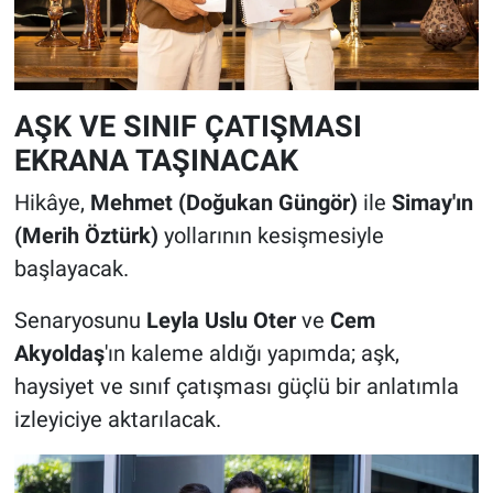
AŞK VE SINIF ÇATIŞMASI
EKRANA TAŞINACAK
Hikâye,
Mehmet (Doğukan Güngör)
ile
Simay'ın
(Merih Öztürk)
yollarının kesişmesiyle
başlayacak.
Senaryosunu
Leyla Uslu Oter
ve
Cem
Akyoldaş
'ın kaleme aldığı yapımda; aşk,
haysiyet ve sınıf çatışması güçlü bir anlatımla
izleyiciye aktarılacak.