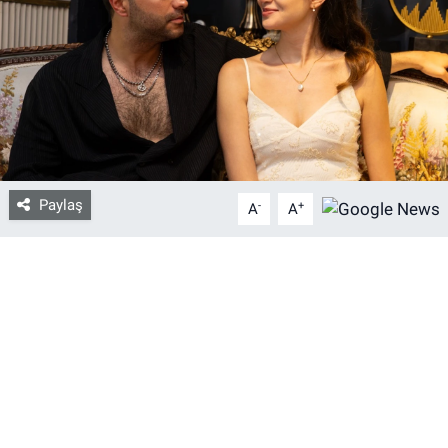
Bize ulaşın
İletişim/Künye
Yaşam
Gözden Kaçmasın
Paylaş
-
+
A
A
İletişim (Künye)