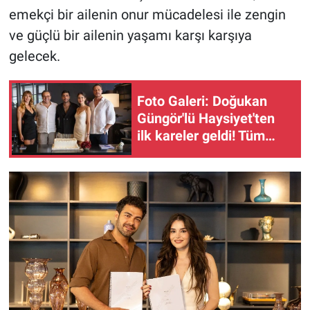
emekçi bir ailenin onur mücadelesi ile zengin
ve güçlü bir ailenin yaşamı karşı karşıya
gelecek.
Foto Galeri: Doğukan
Güngör'lü Haysiyet'ten
ilk kareler geldi! Tüm
ekip bir arada