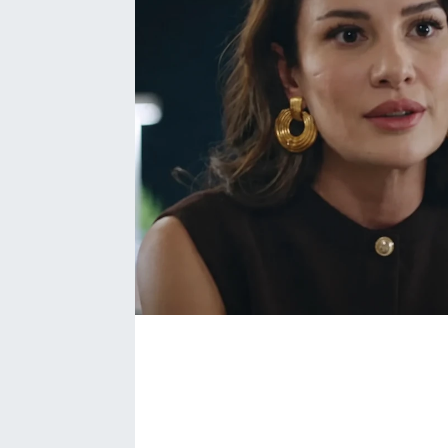
Bize ulaşın
İletişim/Künye
Yaşam
Gözden Kaçmasın
İletişim (Künye)