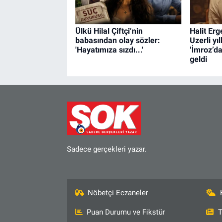
Ülkü Hilal Çiftçi’nin
Halit Er
babasından olay sözler:
Uzerli yı
'Hayatımıza sızdı...'
'İmroz’da
geldi
Sadece gerçekleri yazar.
Nöbetçi Eczaneler
Puan Durumu ve Fikstür
T