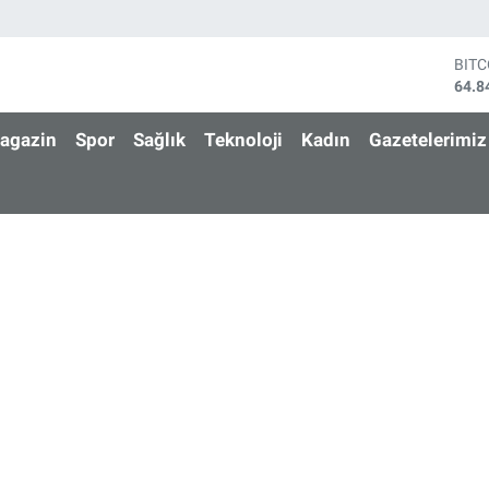
BIT
64.8
DOL
47,7
agazin
Spor
Sağlık
Teknoloji
Kadın
Gazetelerimiz
EUR
55,2
STE
64,4
GRA
6660
BİS
13.7