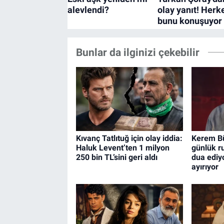
Bunlar da ilginizi çekebilir
Kıvanç Tatlıtuğ için olay iddia:
Kerem Bü
Haluk Levent’ten 1 milyon
günlük ru
250 bin TL’sini geri aldı
dua ediyo
ayırıyor