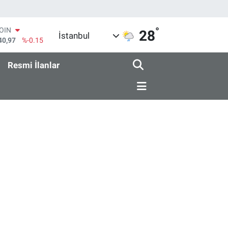
°
COIN
28
İstanbul
40,97
%-0.15
AR
436
%0.18
Resmi İlanlar
O
510
%0.32
RLİN
811
%0.38
M ALTIN
.55
%0
T100
79
%-14