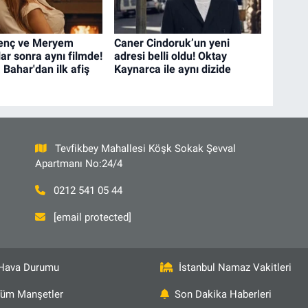
genç ve Meryem
Caner Cindoruk’un yeni
llar sonra aynı filmde!
adresi belli oldu! Oktay
 Bahar'dan ilk afiş
Kaynarca ile aynı dizide
Tevfikbey Mahallesi Köşk Sokak Şevval
Apartmanı No:24/4
0212 541 05 44
[email protected]
Hava Durumu
İstanbul Namaz Vakitleri
üm Manşetler
Son Dakika Haberleri