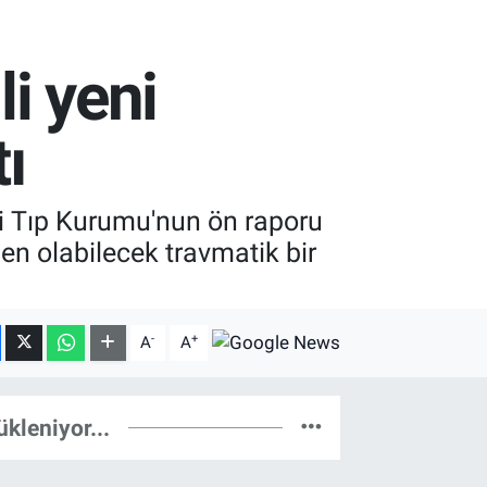
li yeni
ı
li Tıp Kurumu'nun ön raporu
n olabilecek travmatik bir
-
+
A
A
ükleniyor...