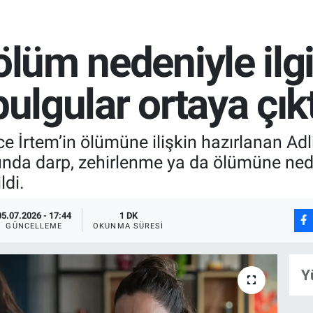
ölüm nedeniyle ilgi
bulgular ortaya çıkt
e İrtem’in ölümüne ilişkin hazırlanan Ad
unda darp, zehirlenme ya da ölümüne nede
ldi.
05.07.2026 - 17:44
1 DK
GÜNCELLEME
OKUNMA SÜRESI
Y