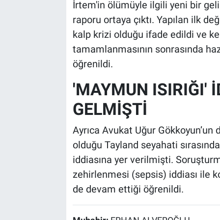
İrtem'in ölümüyle ilgili yeni bir 
raporu ortaya çıktı. Yapılan ilk 
kalp krizi olduğu ifade edildi ve 
tamamlanmasının sonrasında hazır
öğrenildi.
'MAYMUN ISIRIĞI'
GELMİŞTİ
Ayrıca Avukat Uğur Gökkoyun’un di
olduğu Tayland seyahati sırasınd
iddiasına yer verilmişti. Soruşt
zehirlenmesi (sepsis) iddiası ile ko
de devam ettiği öğrenildi.