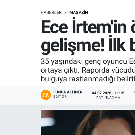
SAĞLIK
HABERLER
MAGAZIN
Ece İrtem'in 
EKONOMİ
gelişme! İlk 
EĞİTİM
ÖZEL HABER
35 yaşındaki genç oyuncu Ec
ortaya çıktı. Raporda vücud
Keşfet
bulguya rastlanmadığı belirti
ASTROLOJİ
FUNDA ALTINER
04.07.2026 - 11:15
EDITÖR
YAYINLANMA
MANŞET
RESMİ İLANLAR
İLAN