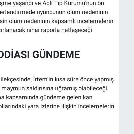
gelişme yaşandı ve Adli Tıp Kurumu'nun ön
değerlendirmede oyuncunun ölüm nedeninin
kesin ölüm nedeninin kapsamlı incelemelerin
lanacak nihai raporla netleşeceği
 İDDİASI GÜNDEME
lekçesinde, İrtem’in kısa süre önce yapmış
a maymun saldırısına uğramış olabileceği
urma kapsamında gündeme gelen kan
llarındaki yara izlerine ilişkin incelemelerin