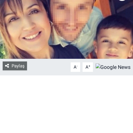
Bize ulaşın
İletişim/Künye
Yaşam
Gözden Kaçmasın
Paylaş
-
+
A
A
İletişim (Künye)