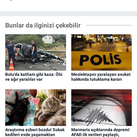
Bunlar da ilginizi çekebilir
Bolu'da katliam gibi kaza: Ölü
Meslektaşını yaralayan avukat
ve ağır yaralılar var
hakkında tutuklama kararı
Araştırma ezberi bozdu! Sokak
Marmaris açıklarında deprem!
kedileri evde yaşamaktan
AFAD ilk verileri paylaştı,