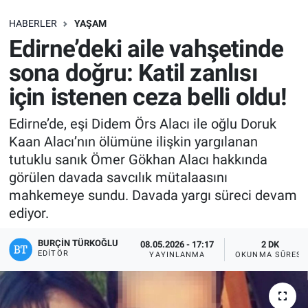
SAĞLIK
HABERLER
YAŞAM
Edirne’deki aile vahşetinde
EKONOMİ
sona doğru: Katil zanlısı
için istenen ceza belli oldu!
EĞİTİM
Edirne’de, eşi Didem Örs Alacı ile oğlu Doruk
ÖZEL HABER
Kaan Alacı’nın ölümüne ilişkin yargılanan
tutuklu sanık Ömer Gökhan Alacı hakkında
Keşfet
görülen davada savcılık mütalaasını
mahkemeye sundu. Davada yargı süreci devam
ASTROLOJİ
ediyor.
MANŞET
BURÇIN TÜRKOĞLU
08.05.2026 - 17:17
2 DK
EDITÖR
YAYINLANMA
OKUNMA SÜRESI
RESMİ İLANLAR
İLAN