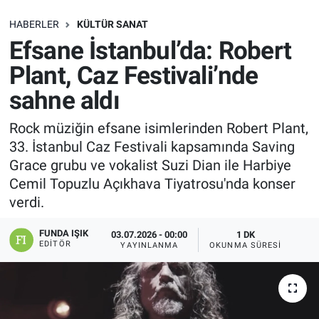
SAĞLIK
HABERLER
KÜLTÜR SANAT
Efsane İstanbul’da: Robert
EKONOMİ
Plant, Caz Festivali’nde
sahne aldı
EĞİTİM
Rock müziğin efsane isimlerinden Robert Plant,
ÖZEL HABER
33. İstanbul Caz Festivali kapsamında Saving
Grace grubu ve vokalist Suzi Dian ile Harbiye
Keşfet
Cemil Topuzlu Açıkhava Tiyatrosu'nda konser
verdi.
ASTROLOJİ
FUNDA IŞIK
03.07.2026 - 00:00
1 DK
MANŞET
EDITÖR
YAYINLANMA
OKUNMA SÜRESI
RESMİ İLANLAR
İLAN