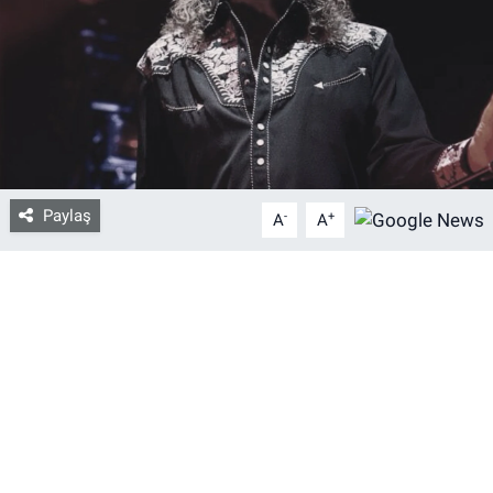
Bize ulaşın
İletişim/Künye
Yaşam
Paylaş
-
+
Gözden Kaçmasın
A
A
İletişim (Künye)