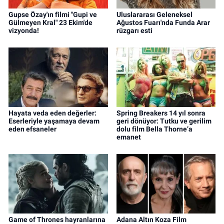
Gupse Özay'ın filmi "Gupi ve
Uluslararası Geleneksel
Gülmeyen Kral" 23 Ekim'de
Ağustos Fuarı'nda Funda Arar
vizyonda!
rüzgarı esti
Hayata veda eden değerler:
Spring Breakers 14 yıl sonra
Eserleriyle yaşamaya devam
geri dönüyor: Tutku ve gerilim
eden efsaneler
dolu film Bella Thorne’a
emanet
Game of Thrones hayranlarına
Adana Altın Koza Film