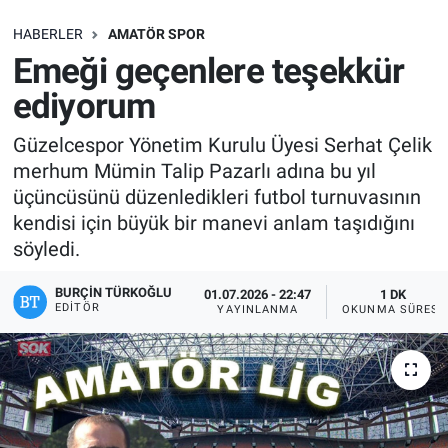
SAĞLIK
HABERLER
AMATÖR SPOR
Emeği geçenlere teşekkür
EKONOMİ
ediyorum
EĞİTİM
Güzelcespor Yönetim Kurulu Üyesi Serhat Çelik
merhum Mümin Talip Pazarlı adına bu yıl
ÖZEL HABER
üçüncüsünü düzenledikleri futbol turnuvasının
kendisi için büyük bir manevi anlam taşıdığını
Keşfet
söyledi.
ASTROLOJİ
BURÇIN TÜRKOĞLU
01.07.2026 - 22:47
1 DK
EDITÖR
YAYINLANMA
OKUNMA SÜRESI
MANŞET
RESMİ İLANLAR
İLAN