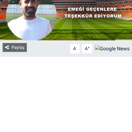
Bize ulaşın
İletişim/Künye
Yaşam
Paylaş
-
+
A
A
Gözden Kaçmasın
İletişim (Künye)