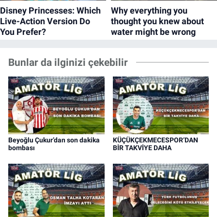
Bunlar da ilginizi çekebilir
Beyoğlu Çukur’dan son dakika
KÜÇÜKÇEKMECESPOR’DAN
bombası
BİR TAKVİYE DAHA