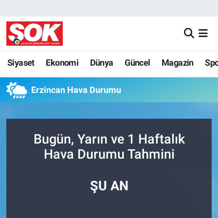
GÜNDEM
Nöbetçi Eczaneler
DÜNYA
Hava Durumu
Siyaset
Ekonomi
Dünya
Güncel
Magazin
Sp
SPOR
İstanbul Namaz Vakitleri
Erzincan Hava Durumu
MAGAZİN
Trafik Durumu
Bugün, Yarın ve 1 Haftalık
KÜLTÜR SANAT
Süper Lig Puan Durumu ve Fikstür
Hava Durumu Tahmini
POLİTİKA
Tüm Manşetler
ŞU AN
YAŞAM
Son Dakika Haberleri
TEKNOLOJİ
Haber Arşivi