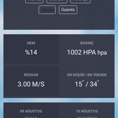
Tercan
Üzümlü
Bize ulaşın
İletişim/Künye
Yaşam
NEM
BASINÇ
%14
1002 HPA
hpa
Gözden Kaçmasın
İletişim (Künye)
RÜZGAR
EN DÜŞÜK / EN YÜKSEK
°
°
3.00 M/S
15
/ 34
09 AĞUSTOS
10 AĞUSTOS