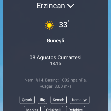
Erzincan
SAĞLIK
EKONOMİ
°
33
EĞİTİM
Güneşli
ÖZEL HABER
08 Ağustos Cumartesi
Keşfet
18:15
ASTROLOJİ
Nem: %14, Basınç: 1002 hpa hPa,
MANŞET
Rüzgar: 3.00 m/s
RESMİ İLANLAR
Çayırlı
İliç
Kemah
Kemaliye
İLAN
Merkez
Otlukbeli
Refahiye