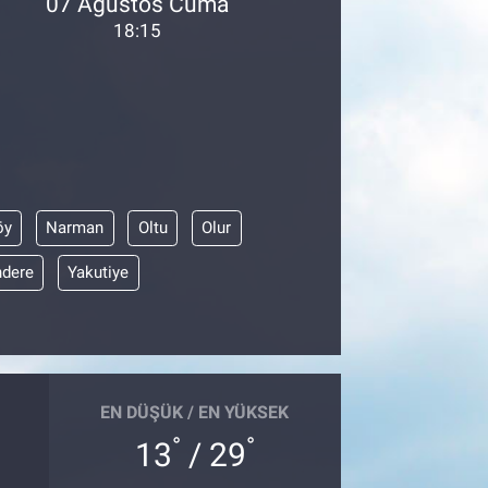
07 Ağustos Cuma
18:15
öy
Narman
Oltu
Olur
dere
Yakutiye
EN DÜŞÜK / EN YÜKSEK
°
°
13
/ 29