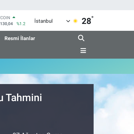
°
TCOIN
28
İstanbul
.130,04
%1.2
LAR
,7106
%0.17
Resmi İlanlar
RO
,1652
%0.27
ERLİN
,4046
%0.35
AM ALTIN
18.49
%2.12
ST100
.773
%-19
u Tahmini