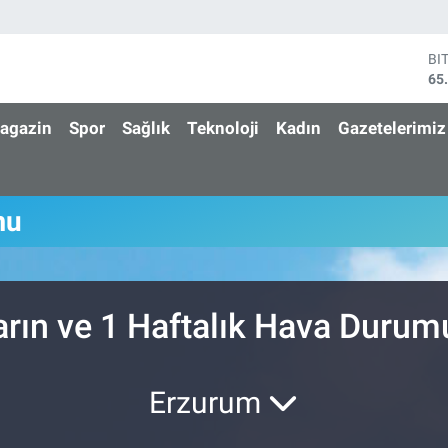
BI
65
DO
47
agazin
Spor
Sağlık
Teknoloji
Kadın
Gazetelerimiz
EU
55
ST
64
mu
GR
66
Bİ
13
arın ve 1 Haftalık Hava Durum
Erzurum