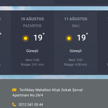
S
10 AĞUSTOS
11 AĞUSTOS
PAZARTESI
SALI
°
°
°
19
19
Güneşli
Güneşli
Nem: %56
Nem: %53
s
Rüzgar: 3.61 m/s
Rüzgar: 4.50 m/s
Tevfikbey Mahallesi Köşk Sokak Şevval
Apartmanı No:24/4
0212 541 05 44