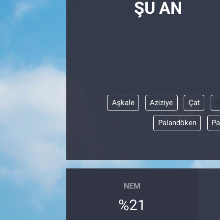
ŞU AN
SAĞLIK
EKONOMİ
EĞİTİM
ÖZEL HABER
Aşkale
Aziziye
Çat
H
Keşfet
Palandöken
Pa
ASTROLOJİ
MANŞET
NEM
RESMİ İLANLAR
%21
İLAN