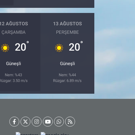
12 AĞUSTOS
13 AĞUSTOS
ÇARŞAMBA
PERŞEMBE
°
°
20
20
Güneşli
Güneşli
Nem: %43
Nem: %44
Rüzgar: 3.50 m/s
Rüzgar: 6.89 m/s