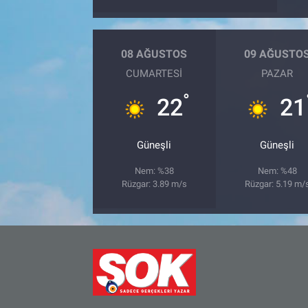
Bize ulaşın
08 AĞUSTOS
09 AĞUSTO
İletişim/Künye
CUMARTESI
PAZAR
°
22
21
Yaşam
Gözden Kaçmasın
Güneşli
Güneşli
İletişim (Künye)
Nem: %38
Nem: %48
Rüzgar: 3.89 m/s
Rüzgar: 5.19 m/