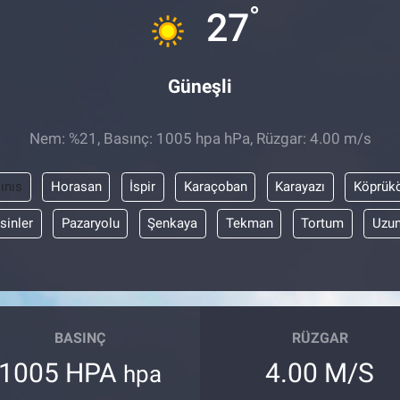
°
27
Güneşli
Nem: %21, Basınç: 1005 hpa hPa, Rüzgar: 4.00 m/s
ınıs
Horasan
İspir
Karaçoban
Karayazı
Köprük
sinler
Pazaryolu
Şenkaya
Tekman
Tortum
Uzun
BASINÇ
RÜZGAR
1005 HPA
4.00 M/S
hpa