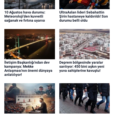
10 Ağustos hava durumu:
UltraAslan lideri Sebahattin
Meteoroloji’den kuvvetli
Şirin hastaneye kaldırıldı! Son
sağanak ve fırtına uyarısı
durumu belli oldu
İletişim Başkanlığı'ndan dev
Deprem bölgesinde yaralar
kampanya: Mekke
sarılıyor: 450 bini aşkın yeni
Anlaşması'nın önemi dünyaya
yuva sahiplerine kavuştu!
anlatılıyor!