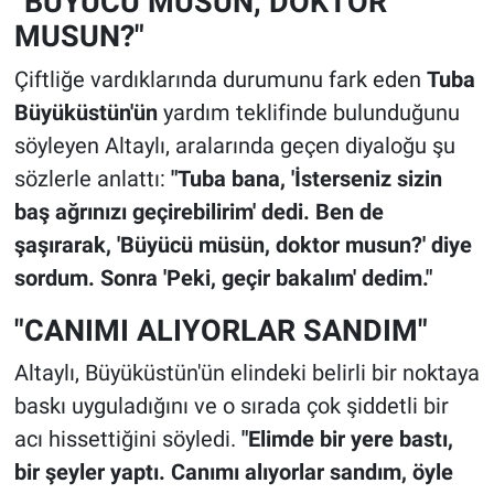
"BÜYÜCÜ MÜSÜN, DOKTOR
MUSUN?"
Çiftliğe vardıklarında durumunu fark eden
Tuba
Büyüküstün'ün
yardım teklifinde bulunduğunu
söyleyen Altaylı, aralarında geçen diyaloğu şu
sözlerle anlattı:
"Tuba bana, 'İsterseniz sizin
baş ağrınızı geçirebilirim' dedi. Ben de
şaşırarak, 'Büyücü müsün, doktor musun?' diye
sordum. Sonra 'Peki, geçir bakalım' dedim."
"CANIMI ALIYORLAR SANDIM"
Altaylı, Büyüküstün'ün elindeki belirli bir noktaya
baskı uyguladığını ve o sırada çok şiddetli bir
acı hissettiğini söyledi.
"Elimde bir yere bastı,
bir şeyler yaptı. Canımı alıyorlar sandım, öyle