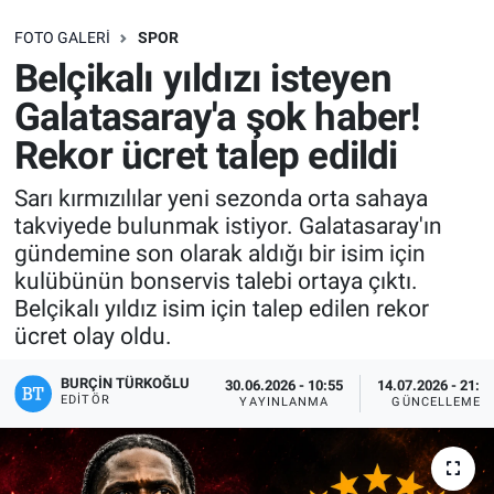
SAĞLIK
FOTO GALERI
SPOR
Belçikalı yıldızı isteyen
EKONOMİ
Galatasaray'a şok haber!
Rekor ücret talep edildi
EĞİTİM
Sarı kırmızılılar yeni sezonda orta sahaya
ÖZEL HABER
takviyede bulunmak istiyor. Galatasaray'ın
gündemine son olarak aldığı bir isim için
Keşfet
kulübünün bonservis talebi ortaya çıktı.
Belçikalı yıldız isim için talep edilen rekor
ASTROLOJİ
ücret olay oldu.
MANŞET
BURÇIN TÜRKOĞLU
30.06.2026 - 10:55
14.07.2026 - 21:0
EDITÖR
YAYINLANMA
GÜNCELLEME
RESMİ İLANLAR
İLAN