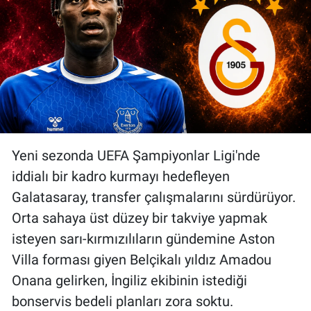
Bize ulaşın
İletişim/Künye
Yaşam
Gözden Kaçmasın
Yeni sezonda UEFA Şampiyonlar Ligi'nde
İletişim (Künye)
iddialı bir kadro kurmayı hedefleyen
Galatasaray, transfer çalışmalarını sürdürüyor.
Orta sahaya üst düzey bir takviye yapmak
isteyen sarı-kırmızılıların gündemine Aston
Villa forması giyen Belçikalı yıldız Amadou
Onana gelirken, İngiliz ekibinin istediği
bonservis bedeli planları zora soktu.