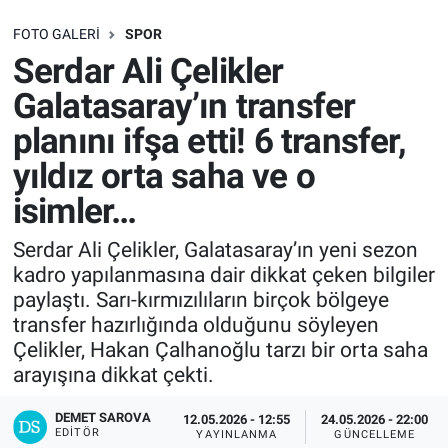
SAĞLIK
FOTO GALERI
SPOR
Serdar Ali Çelikler
EKONOMİ
Galatasaray’ın transfer
planını ifşa etti! 6 transfer,
EĞİTİM
yıldız orta saha ve o
ÖZEL HABER
isimler…
Keşfet
Serdar Ali Çelikler, Galatasaray’ın yeni sezon
kadro yapılanmasına dair dikkat çeken bilgiler
ASTROLOJİ
paylaştı. Sarı-kırmızılıların birçok bölgeye
transfer hazırlığında olduğunu söyleyen
MANŞET
Çelikler, Hakan Çalhanoğlu tarzı bir orta saha
arayışına dikkat çekti.
RESMİ İLANLAR
DEMET SAROVA
12.05.2026 - 12:55
24.05.2026 - 22:00
EDITÖR
YAYINLANMA
GÜNCELLEME
İLAN