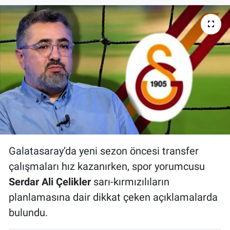
Bize ulaşın
İletişim/Künye
Yaşam
Gözden Kaçmasın
İletişim (Künye)
Galatasaray’da yeni sezon öncesi transfer
çalışmaları hız kazanırken, spor yorumcusu
Serdar Ali Çelikler
sarı-kırmızılıların
planlamasına dair dikkat çeken açıklamalarda
bulundu.