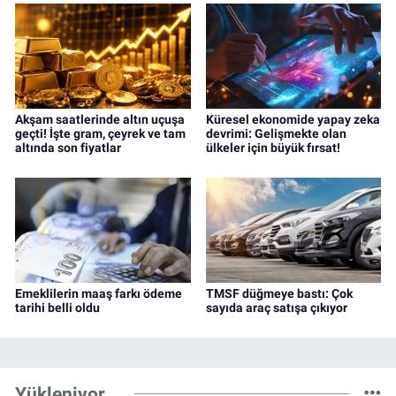
Akşam saatlerinde altın uçuşa
Küresel ekonomide yapay zeka
geçti! İşte gram, çeyrek ve tam
devrimi: Gelişmekte olan
altında son fiyatlar
ülkeler için büyük fırsat!
Emeklilerin maaş farkı ödeme
TMSF düğmeye bastı: Çok
tarihi belli oldu
sayıda araç satışa çıkıyor
Yükleniyor...