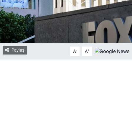
Bize ulaşın
İletişim/Künye
Yaşam
Paylaş
-
+
A
A
Gözden Kaçmasın
İletişim (Künye)