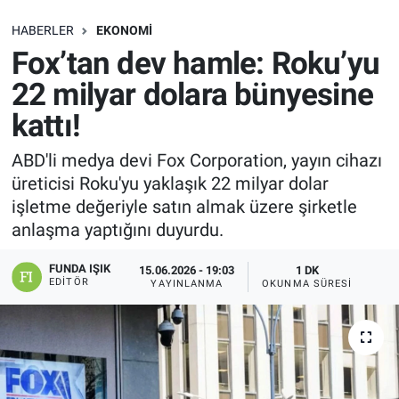
SAĞLIK
HABERLER
EKONOMI
Fox’tan dev hamle: Roku’yu
EKONOMİ
22 milyar dolara bünyesine
kattı!
EĞİTİM
ABD'li medya devi Fox Corporation, yayın cihazı
ÖZEL HABER
üreticisi Roku'yu yaklaşık 22 milyar dolar
işletme değeriyle satın almak üzere şirketle
Keşfet
anlaşma yaptığını duyurdu.
ASTROLOJİ
FUNDA IŞIK
15.06.2026 - 19:03
1 DK
EDITÖR
YAYINLANMA
OKUNMA SÜRESI
MANŞET
RESMİ İLANLAR
İLAN