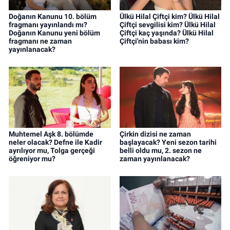
Doğanın Kanunu 10. bölüm
Ülkü Hilal Çiftçi kim? Ülkü Hilal
fragmanı yayınlandı mı?
Çiftçi sevgilisi kim? Ülkü Hilal
Doğanın Kanunu yeni bölüm
Çiftçi kaç yaşında? Ülkü Hilal
fragmanı ne zaman
Çiftçi'nin babası kim?
yayınlanacak?
Muhtemel Aşk 8. bölümde
Çirkin dizisi ne zaman
neler olacak? Defne ile Kadir
başlayacak? Yeni sezon tarihi
ayrılıyor mu, Tolga gerçeği
belli oldu mu, 2. sezon ne
öğreniyor mu?
zaman yayınlanacak?