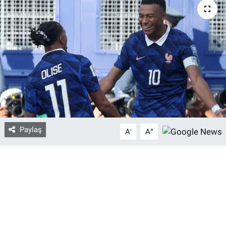
Bize ulaşın
İletişim/Künye
Yaşam
Gözden Kaçmasın
İletişim (Künye)
Paylaş
-
+
A
A