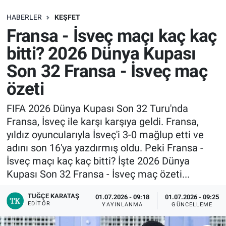
SAĞLIK
HABERLER
KEŞFET
Fransa - İsveç maçı kaç kaç
EKONOMİ
bitti? 2026 Dünya Kupası
Son 32 Fransa - İsveç maç
EĞİTİM
özeti
ÖZEL HABER
FIFA 2026 Dünya Kupası Son 32 Turu'nda
Fransa, İsveç ile karşı karşıya geldi. Fransa,
Keşfet
yıldız oyuncularıyla İsveç'i 3-0 mağlup etti ve
ASTROLOJİ
adını son 16'ya yazdırmış oldu. Peki Fransa -
İsveç maçı kaç kaç bitti? İşte 2026 Dünya
MANŞET
Kupası Son 32 Fransa - İsveç maç özeti...
TUĞÇE KARATAŞ
RESMİ İLANLAR
01.07.2026 - 09:18
01.07.2026 - 09:25
EDITÖR
YAYINLANMA
GÜNCELLEME
İLAN