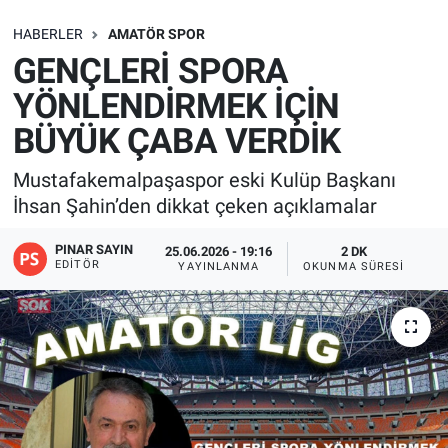
SAĞLIK
HABERLER
AMATÖR SPOR
GENÇLERİ SPORA
EKONOMİ
YÖNLENDİRMEK İÇİN
BÜYÜK ÇABA VERDİK
EĞİTİM
Mustafakemalpaşaspor eski Kulüp Başkanı
ÖZEL HABER
İhsan Şahin’den dikkat çeken açıklamalar
Keşfet
PINAR SAYIN
25.06.2026 - 19:16
2 DK
EDITÖR
YAYINLANMA
OKUNMA SÜRESI
ASTROLOJİ
MANŞET
RESMİ İLANLAR
İLAN