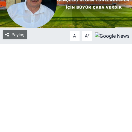
Bize ulaşın
İletişim/Künye
Paylaş
-
+
A
A
Yaşam
Gözden Kaçmasın
İletişim (Künye)