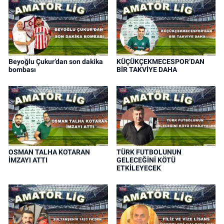
Beyoğlu Çukur’dan son dakika
KÜÇÜKÇEKMECESPOR’DAN
bombası
BİR TAKVİYE DAHA
OSMAN TALHA KOTARAN
TÜRK FUTBOLUNUN
İMZAYI ATTI
GELECEĞİNİ KÖTÜ
ETKİLEYECEK