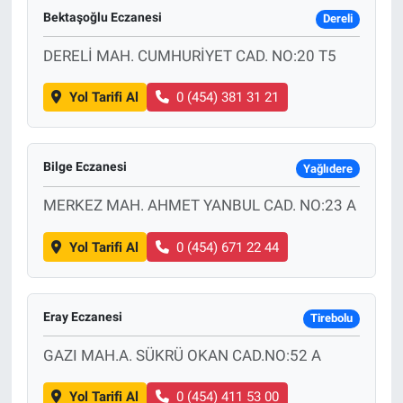
Bektaşoğlu Eczanesi
Dereli
DERELİ MAH. CUMHURİYET CAD. NO:20 T5
Yol Tarifi Al
0 (454) 381 31 21
Bilge Eczanesi
Yağlıdere
MERKEZ MAH. AHMET YANBUL CAD. NO:23 A
Yol Tarifi Al
0 (454) 671 22 44
Eray Eczanesi
Tirebolu
GAZI MAH.A. SÜKRÜ OKAN CAD.NO:52 A
Yol Tarifi Al
0 (454) 411 53 00