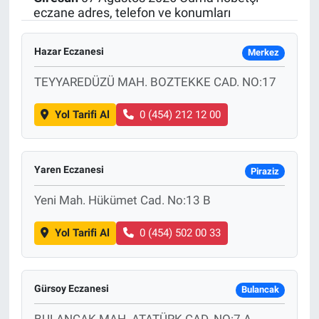
eczane adres, telefon ve konumları
SAĞLIK
Hazar Eczanesi
Merkez
EKONOMİ
TEYYAREDÜZÜ MAH. BOZTEKKE CAD. NO:17
EĞİTİM
Yol Tarifi Al
0 (454) 212 12 00
ÖZEL HABER
Keşfet
Yaren Eczanesi
Piraziz
Yeni Mah. Hükümet Cad. No:13 B
ASTROLOJİ
Yol Tarifi Al
0 (454) 502 00 33
MANŞET
RESMİ İLANLAR
Gürsoy Eczanesi
Bulancak
İLAN
BULANCAK MAH. ATATÜRK CAD. NO:7 A