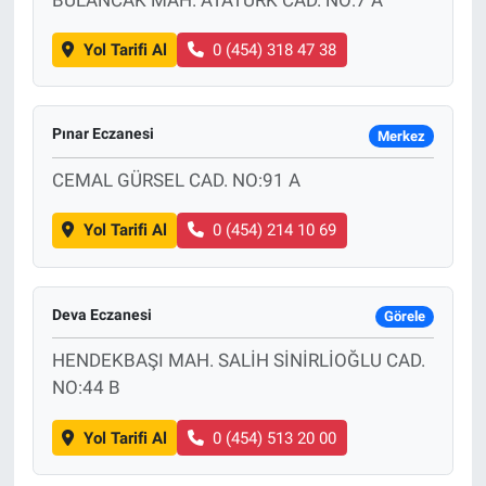
Yol Tarifi Al
0 (454) 318 47 38
Bize ulaşın
İletişim/Künye
Pınar Eczanesi
Merkez
Yaşam
CEMAL GÜRSEL CAD. NO:91 A
Gözden Kaçmasın
Yol Tarifi Al
0 (454) 214 10 69
İletişim (Künye)
Deva Eczanesi
Görele
HENDEKBAŞI MAH. SALİH SİNİRLİOĞLU CAD.
NO:44 B
Yol Tarifi Al
0 (454) 513 20 00