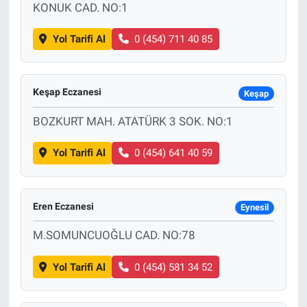
KONUK CAD. NO:1
Yol Tarifi Al
0 (454) 711 40 85
Keşap Eczanesi
Keşap
BOZKURT MAH. ATATÜRK 3 SOK. NO:1
Yol Tarifi Al
0 (454) 641 40 59
Eren Eczanesi
Eynesil
M.SOMUNCUOĞLU CAD. NO:78
Yol Tarifi Al
0 (454) 581 34 52