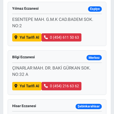
Yılmaz Eczanesi
Espiye
ESENTEPE MAH. G.M.K CAD.BADEM SOK.
NO:2
Yol Tarifi Al
0 (454) 611 50 63
Bilgi Eczanesi
Merkez
ÇINARLAR MAH. DR. BAKİ GÜRKAN SOK.
NO:32 A
Yol Tarifi Al
0 (454) 216 63 62
Hisar Eczanesi
Şebinkarahisar