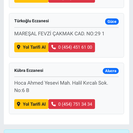
Türkoğlu Eczanesi
Güce
MAREŞAL FEVZİ ÇAKMAK CAD. NO:29 1
Yol Tarifi Al
0 (454) 451 61 00
Kübra Eczanesi
Alucra
Hoca Ahmed Yesevi Mah. Halil Kırcalı Sok.
No:6 B
Yol Tarifi Al
0 (454) 751 34 34