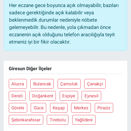
Her eczane gece boyunca açık olmayabilir, bazıları
sadece gerektiğinde açık kalabilir veya
beklenmedik durumlar nedeniyle nöbete
gelemeyebilir. Bu nedenle, yola çıkmadan önce
eczanenin açık olduğunu telefon aracılığıyla teyit
etmeniz iyi bir fikir olacaktır.
Giresun Diğer İlçeler
Alucra
Bulancak
Çamoluk
Çanakçi
Dereli
Doğankent
Espiye
Eynesil
Görele
Güce
Keşap
Merkez
Piraziz
Şebinkarahisar
Tirebolu
Yağlidere